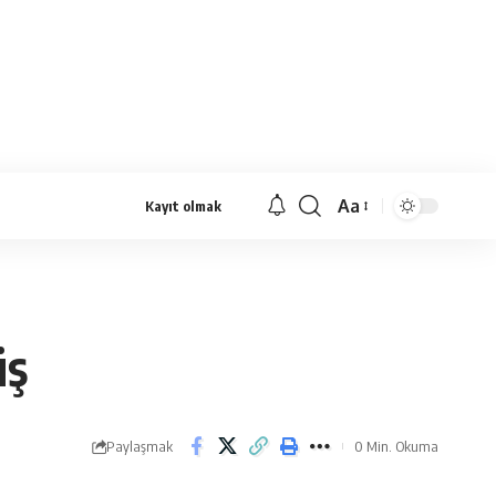
Aa
Kayıt olmak
Yazı
Tipi
Yeniden
Boyutlandırıcı
üş
Paylaşmak
0 Min. Okuma