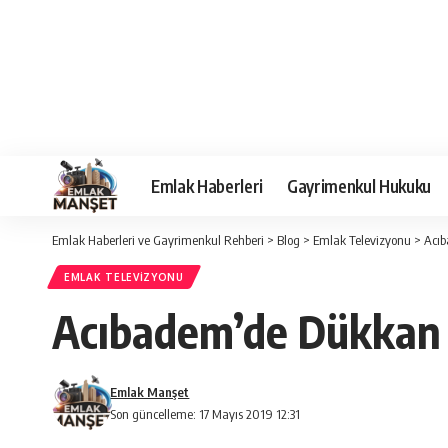
Emlak Haberleri
Gayrimenkul Hukuku
Emlak Haberleri ve Gayrimenkul Rehberi
>
Blog
>
Emlak Televizyonu
>
Acıb
EMLAK TELEVIZYONU
Acıbadem’de Dükkan 
Emlak Manşet
Son güncelleme: 17 Mayıs 2019 12:31