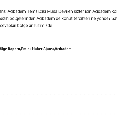
nsı Acıbadem Temsilcisi Musa Deviren sizler için Acıbadem konu
ezih bölgelerinden Acıbadem’de konut tercihleri ne yönde? Satılık
evapları bölge analizimizde
ölge Raporu
Emlak Haber Ajansı
Acıbadem