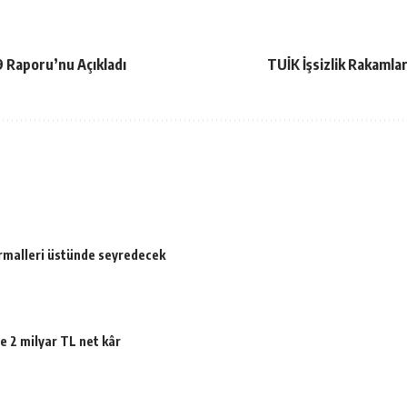
 Raporu’nu Açıkladı
TUİK İşsizlik Rakamlar
ormalleri üstünde seyredecek
e 2 milyar TL net kâr