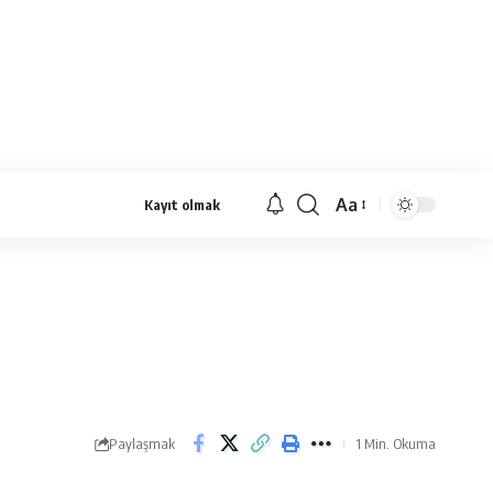
Aa
Kayıt olmak
Yazı
Tipi
Yeniden
Boyutlandırıcı
Paylaşmak
1 Min. Okuma