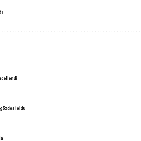
dı
ncellendi
 gözdesi oldu
da