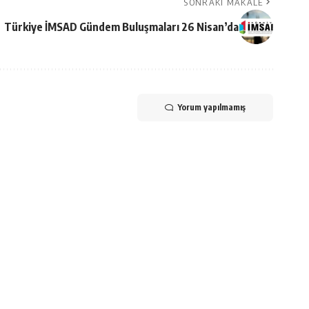
SONRAKI MAKALE
Türkiye İMSAD Gündem Buluşmaları 26 Nisan’da
Yorum yapılmamış