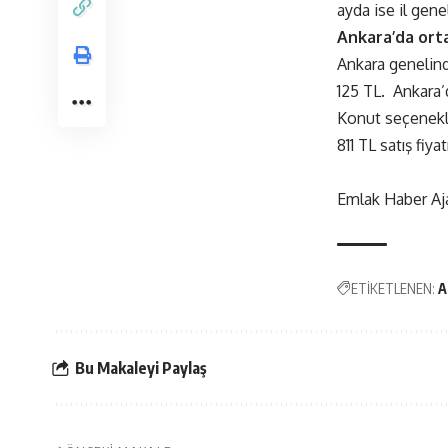
ayda ise il gen
Ankara’da orta
Ankara genelinde
125 TL. Ankara’d
Konut seçenekler
811 TL satış fiya
Emlak Haber Aj
ETİKETLENEN:
A
Bu Makaleyi Paylaş