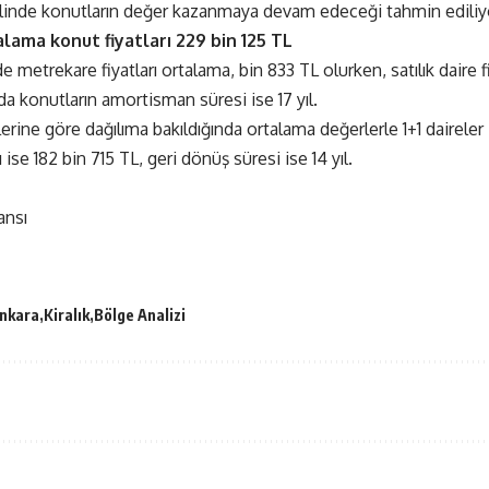
elinde konutların değer kazanmaya devam edeceği tahmin ediliy
lama konut fiyatları 229 bin 125 TL
 metrekare fiyatları ortalama, bin 833 TL olurken, satılık daire f
a konutların amortisman süresi ise 17 yıl.
ine göre dağılıma bakıldığında ortalama değerlerle 1+1 daireler i
tı ise 182 bin 715 TL, geri dönüş süresi ise 14 yıl.
ansı
nkara
Kiralık
Bölge Analizi