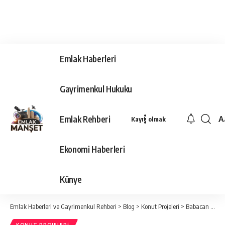
Emlak Haberleri
Gayrimenkul Hukuku
Emlak Rehberi
A
Kayıt olmak
Ya
Ti
Ekonomi Haberleri
Y
Bo
Künye
Emlak Haberleri ve Gayrimenkul Rehberi
>
Blog
>
Konut Projeleri
>
Babacan Holding’den herkese dayalı döşeli lüks ev fırsatı!