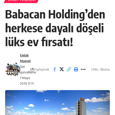
KONUT PROJELERI
Babacan Holding’den
herkese dayalı döşeli
lüks ev fırsatı!
Emlak
Manşet
Son
Paylaşmak
3 Min. Okuma
güncelleme:
7 Mayıs
2019 17:11