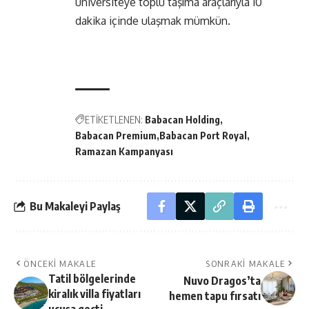
üniversiteye toplu taşıma araçlarıyla 10
dakika içinde ulaşmak mümkün.
ETİKETLENEN:
Babacan Holding
Babacan Premium
Babacan Port Royal
Ramazan Kampanyası
Bu Makaleyi Paylaş
ÖNCEKI MAKALE
SONRAKI MAKALE
Tatil bölgelerinde
Nuvo Dragos’ta
kiralık villa fiyatları
hemen tapu fırsatı