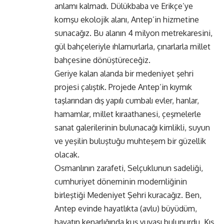
anlamı kalmadı. Dülükbaba ve Erikçe’ye
komşu ekolojik alanı, Antep’in hizmetine
sunacağız. Bu alanın 4 milyon metrekaresini,
gül bahçeleriyle ıhlamurlarla, çınarlarla millet
bahçesine dönüştüreceğiz.
Geriye kalan alanda bir medeniyet şehri
projesi çalıştık. Projede Antep’in kıymık
taşlarından dış yapılı cumbalı evler, hanlar,
hamamlar, millet kıraathanesi, çeşmelerle
sanat galerilerinin bulunacağı kimlikli, suyun
ve yeşilin buluştuğu muhteşem bir güzellik
olacak.
Osmanlının zarafeti, Selçuklunun sadeliği,
cumhuriyet döneminin modernliğinin
birleştiği Medeniyet Şehri kuracağız. Ben,
Antep evinde hayatlıkta (avlu) büyüdüm,
hayatın kenarlığında kuş yuvası bulunurdu. Kış