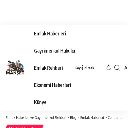
Emlak Haberleri
Gayrimenkul Hukuku
Emlak Rehberi
A
Kayıt olmak
Ya
Ti
Ekonomi Haberleri
Y
Bo
Künye
Emlak Haberleri ve Gayrimenkul Rehberi
>
Blog
>
Emlak Haberleri
>
Central Park’tan büyük Medeniyet Şehri projesi geliyor!