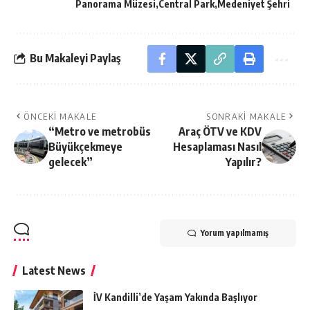
Panorama Müzesi
Central Park
Medeniyet Şehri
Bu Makaleyi Paylaş
ÖNCEKI MAKALE
SONRAKI MAKALE
“Metro ve metrobüs
Araç ÖTV ve KDV
Büyükçekmeye
Hesaplaması Nasıl
gelecek”
Yapılır?
Yorum yapılmamış
Latest News
İV Kandilli’de Yaşam Yakında Başlıyor