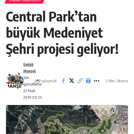
EMLAK HABERLERI
Central Park’tan
büyük Medeniyet
Şehri projesi geliyor!
Emlak
Manşet
Son
Paylaşmak
2 Min. Okuma
güncelleme:
22 Mart
2019 09:25