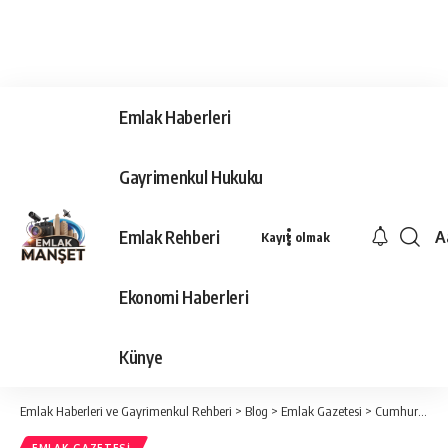
Emlak Haberleri
Gayrimenkul Hukuku
Emlak Rehberi
A
Kayıt olmak
Ya
Ti
Ekonomi Haberleri
Y
Bo
Künye
Emlak Haberleri ve Gayrimenkul Rehberi
>
Blog
>
Emlak Gazetesi
>
Cumhurbaşkanı Erdoğan, göreve geldikleri günden bugüne altyapıya 321,5 milyar dolar yatırım yaptıklarını söyledi