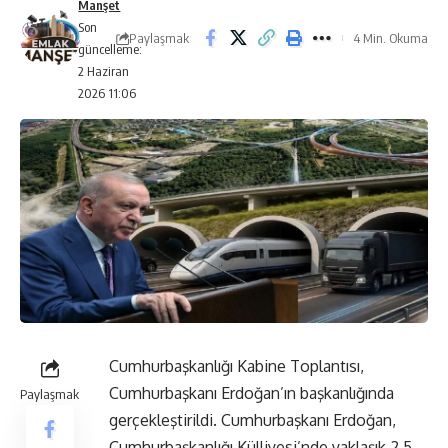
Manşet
Son
Paylaşmak
4 Min. Okuma
güncelleme:
2 Haziran
2026 11:06
Cumhurbaşkanlığı Kabine Toplantısı,
Cumhurbaşkanı Erdoğan’ın başkanlığında
Paylaşmak
gerçekleştirildi. Cumhurbaşkanı Erdoğan,
Cumhurbaşkanlığı Külliyesi’nde yaklaşık 2,5