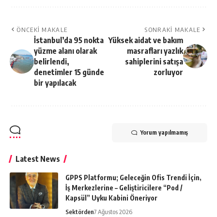
ÖNCEKI MAKALE
SONRAKI MAKALE
İstanbul’da 95 nokta
Yüksek aidat ve bakım
yüzme alanı olarak
masrafları yazlık
belirlendi,
sahiplerini satışa
denetimler 15 günde
zorluyor
bir yapılacak
Yorum yapılmamış
Latest News
GPPS Platformu; Geleceğin Ofis Trendi İçin,
İş Merkezlerine – Geliştiricilere “Pod /
Kapsül” Uyku Kabini Öneriyor
Sektörden
7 Ağustos 2026