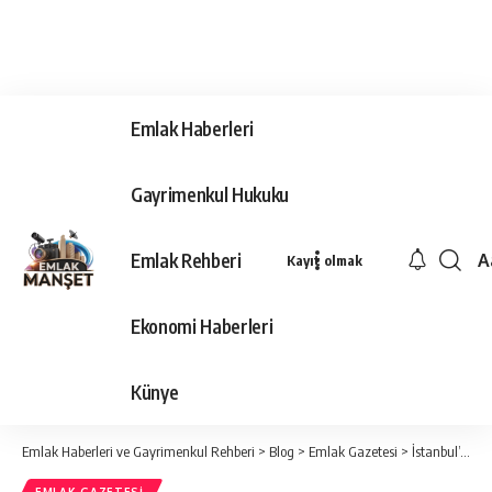
Emlak Haberleri
Gayrimenkul Hukuku
Emlak Rehberi
A
Kayıt olmak
Ya
Ti
Ekonomi Haberleri
Y
Bo
Künye
Emlak Haberleri ve Gayrimenkul Rehberi
>
Blog
>
Emlak Gazetesi
>
İstanbul’da 95 nokta yüzme alanı olarak belirlendi, denetimler 15 günde bir yapılacak