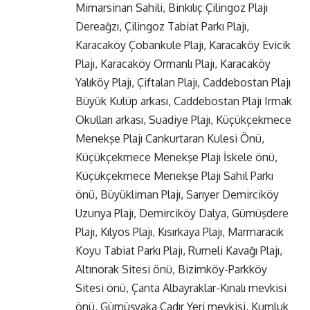
Mimarsinan Sahili, Binkılıç Çilingoz Plajı
Dereağzı, Çilingoz Tabiat Parkı Plajı,
Karacaköy Çobankule Plajı, Karacaköy Evicik
Plajı, Karacaköy Ormanlı Plajı, Karacaköy
Yalıköy Plajı, Çiftalan Plajı, Caddebostan Plajı
Büyük Kulüp arkası, Caddebostan Plajı Irmak
Okulları arkası, Suadiye Plajı, Küçükçekmece
Menekşe Plajı Cankurtaran Kulesi Önü,
Küçükçekmece Menekşe Plajı İskele önü,
Küçükçekmece Menekşe Plajı Sahil Parkı
önü, Büyükliman Plajı, Sarıyer Demirciköy
Uzunya Plajı, Demirciköy Dalya, Gümüşdere
Plajı, Kılyos Plajı, Kısırkaya Plajı, Marmaracık
Koyu Tabiat Parkı Plajı, Rumeli Kavağı Plajı,
Altınorak Sitesi önü, Bizimköy-Parkköy
Sitesi önü, Çanta Albayraklar-Kınalı mevkisi
önü, Gümüşyaka Çadır Yeri mevkisi, Kumluk