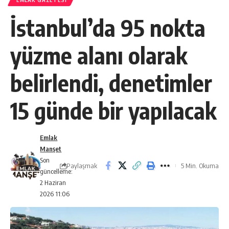
EMLAK GAZETESI
İstanbul’da 95 nokta
yüzme alanı olarak
belirlendi, denetimler
15 günde bir yapılacak
Emlak
Manşet
Son
Paylaşmak
5 Min. Okuma
güncelleme:
2 Haziran
2026 11:06