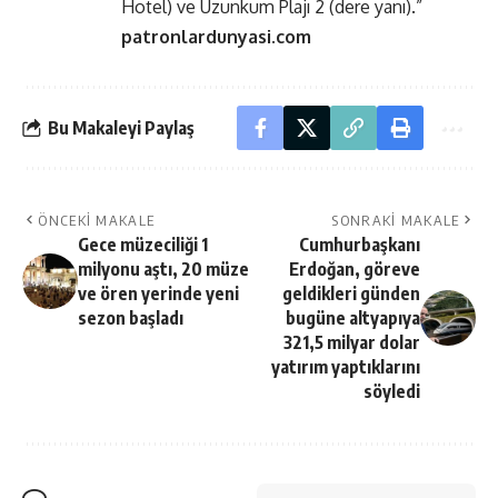
Hotel) ve Uzunkum Plajı 2 (dere yanı).”
patronlardunyasi.com
Bu Makaleyi Paylaş
ÖNCEKI MAKALE
SONRAKI MAKALE
Gece müzeciliği 1
Cumhurbaşkanı
milyonu aştı, 20 müze
Erdoğan, göreve
ve ören yerinde yeni
geldikleri günden
sezon başladı
bugüne altyapıya
321,5 milyar dolar
yatırım yaptıklarını
söyledi