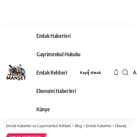
Emlak Haberleri
Gayrimenkul Hukuku
Emlak Rehberi
A
Kayıt olmak
Ya
Ti
Ekonomi Haberleri
Y
Bo
Künye
Emlak Haberleri ve Gayrimenkul Rehberi
>
Blog
>
Emlak Haberleri
>
Ebeveyn Banyosu Nedir?