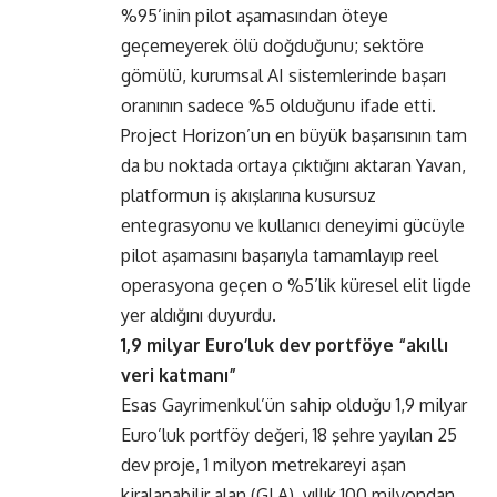
%95’inin pilot aşamasından öteye
geçemeyerek ölü doğduğunu; sektöre
gömülü, kurumsal AI sistemlerinde başarı
oranının sadece %5 olduğunu ifade etti.
Project Horizon’un en büyük başarısının tam
da bu noktada ortaya çıktığını aktaran Yavan,
platformun iş akışlarına kusursuz
entegrasyonu ve kullanıcı deneyimi gücüyle
pilot aşamasını başarıyla tamamlayıp reel
operasyona geçen o %5’lik küresel elit ligde
yer aldığını duyurdu.
1,9 milyar Euro’luk dev portföye “akıllı
veri katmanı”
Esas Gayrimenkul’ün sahip olduğu 1,9 milyar
Euro’luk portföy değeri, 18 şehre yayılan 25
dev proje, 1 milyon metrekareyi aşan
kiralanabilir alan (GLA), yıllık 100 milyondan