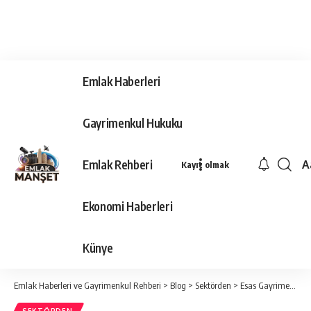
Emlak Haberleri
Gayrimenkul Hukuku
Emlak Rehberi
A
Kayıt olmak
Ya
Ti
Ekonomi Haberleri
Y
Bo
Künye
Emlak Haberleri ve Gayrimenkul Rehberi
>
Blog
>
Sektörden
>
Esas Gayrimenkul’den “Project Horizon”: Dikiz aynasından kurtulup geleceği öngörme zamanı