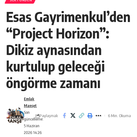
SEKTÖRDEN
Esas Gayrimenkul’den
“Project Horizon”:
Dikiz aynasından
kurtulup geleceği
öngörme zamanı
Emlak
Manşet
Son
Paylaşmak
6 Min. Okuma
güncelleme:
5 Haziran
2026 14:26