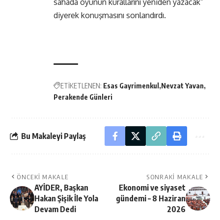
sahada oyunun kurallarını yeniden yazacak”
diyerek konuşmasını sonlandırdı.
ETİKETLENEN:
Esas Gayrimenkul
Nevzat Yavan
Perakende Günleri
Bu Makaleyi Paylaş
ÖNCEKI MAKALE
SONRAKI MAKALE
AYİDER, Başkan
Ekonomi ve siyaset
Hakan Şişik İle Yola
gündemi – 8 Haziran
Devam Dedi
2026