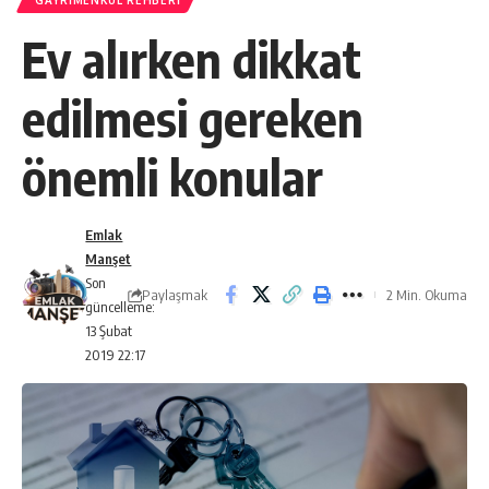
GAYRIMENKUL REHBERI
Ev alırken dikkat
edilmesi gereken
önemli konular
Emlak
Manşet
Son
Paylaşmak
2 Min. Okuma
güncelleme:
13 Şubat
2019 22:17