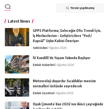
Yorum yapılmamış
Latest News
GPPS Platformu; Geleceğin Ofis Trendi İçin,
İş Merkezlerine – Geliştiricilere “Pod /
Kapsül” Uyku Kabini Öneriyor
Sektörden
7 Ağustos 2026
İV Kandilli’de Yaşam Yakında Başlıyor
Emlak Haberleri
7 Ağustos 2026
Meteoroloji duyurdu: Sıcaklıklar mevsim
normalleri üstünde seyredecek
Emlak Gazetesi
7 Ağustos 2026
Oyak Çimento’dan 2026’nın ikinci çeyreğinde