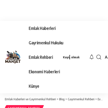
Emlak Haberleri
Gayrimenkul Hukuku
Emlak Rehberi
A
Kayıt olmak
Ya
Ti
Ekonomi Haberleri
Y
Bo
Künye
Emlak Haberleri ve Gayrimenkul Rehberi
>
Blog
>
Gayrimenkul Rehberi
>
Ev alırken dikkat edilmesi gereken önemli konular