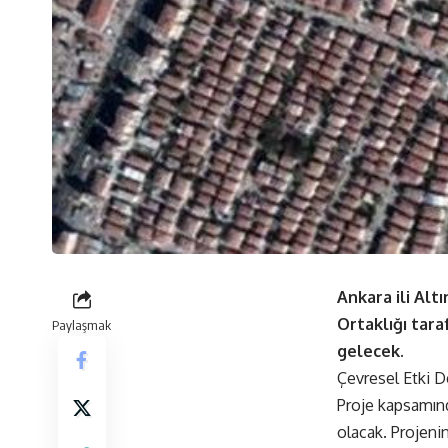
Ankara ili Alt
Ortaklığı tar
Paylaşmak
gelecek.
Çevresel Etki De
Proje kapsamınd
olacak. Projeni