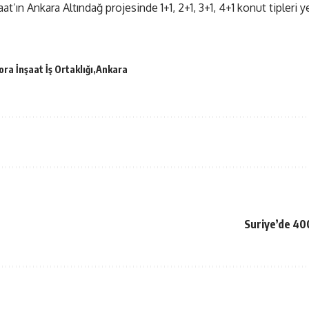
aat’ın Ankara Altındağ projesinde 1+1, 2+1, 3+1, 4+1 konut tipleri y
ora İnşaat İş Ortaklığı
Ankara
Suriye’de 400 