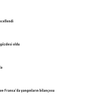
ncellendi
 gözdesi oldu
da
a ve Fransa’da yangınların bilançosu