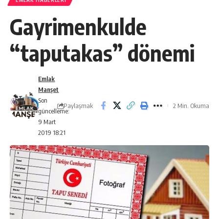
EMLAK HABERLERI
Gayrimenkulde
“taputakas” dönemi
Emlak
Manşet
Son
Paylaşmak
2 Min. Okuma
güncelleme:
9 Mart
2019 18:21