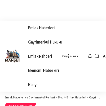
Emlak Haberleri
Gayrimenkul Hukuku
Emlak Rehberi
A
Kayıt olmak
Ya
Ti
Ekonomi Haberleri
Y
Bo
Künye
Emlak Haberleri ve Gayrimenkul Rehberi
>
Blog
>
Emlak Haberleri
>
Gayrimenkulde “taputakas” dönemi