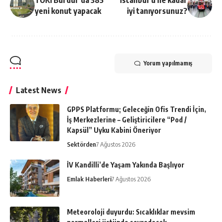
TOKİ Burdur’da 385
İstanbul’u ne kadar
yeni konut yapacak
iyi tanıyorsunuz?
Yorum yapılmamış
Latest News
GPPS Platformu; Geleceğin Ofis Trendi İçin,
İş Merkezlerine – Geliştiricilere “Pod /
Kapsül” Uyku Kabini Öneriyor
Sektörden
7 Ağustos 2026
İV Kandilli’de Yaşam Yakında Başlıyor
Emlak Haberleri
7 Ağustos 2026
Meteoroloji duyurdu: Sıcaklıklar mevsim