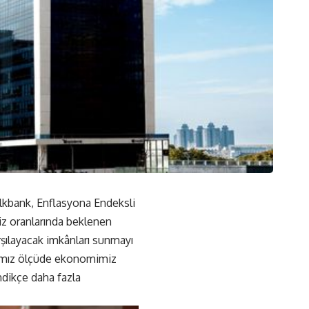
lkbank, Enflasyona Endeksli
z oranlarında beklenen
rşılayacak imkânları sunmayı
ığımız ölçüde ekonomimiz
ndikçe daha fazla