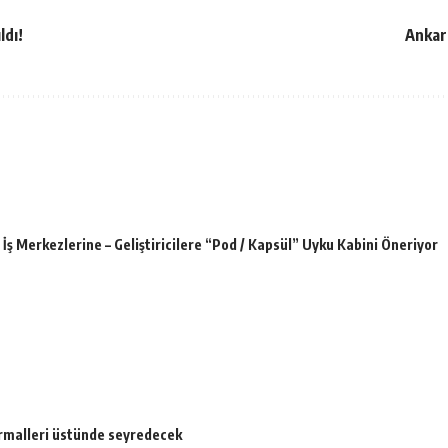
ldı!
Ankara
İş Merkezlerine – Geliştiricilere “Pod / Kapsül” Uyku Kabini Öneriyor
ormalleri üstünde seyredecek