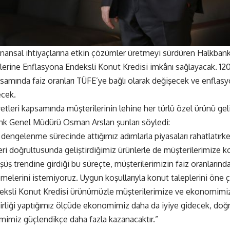
finansal ihtiyaçlarına etkin çözümler üretmeyi sürdüren Halkban
lerine Enflasyona Endeksli Konut Kredisi imkânı sağlayacak. 12
amında faiz oranları TÜFE’ye bağlı olarak değişecek ve enflasyon
ecek.
yetleri kapsamında müşterilerinin lehine her türlü özel ürünü ge
nk Genel Müdürü Osman Arslan şunları söyledi:
engelenme sürecinde attığımız adımlarla piyasaları rahatlatırke
eri doğrultusunda geliştirdiğimiz ürünlerle de müşterilerimize ko
üş trendine girdiği bu süreçte, müşterilerimizin faiz oranlarınd
elemelerini istemiyoruz. Uygun koşullarıyla konut taleplerini öne
eksli Konut Kredisi ürünümüzle müşterilerimize ve ekonomim
irliği yaptığımız ölçüde ekonomimiz daha da iyiye gidecek, doğ
imiz güçlendikçe daha fazla kazanacaktır.”