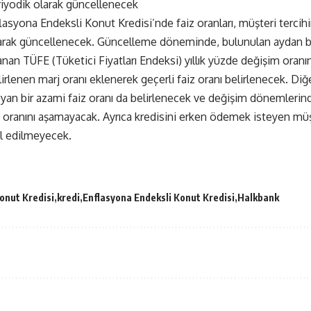
eriyodik olarak güncellenecek
lasyona Endeksli Konut Kredisi’nde faiz oranları, müşteri tercihi
larak güncellenecek. Güncelleme döneminde, bulunulan aydan b
anan TÜFE (Tüketici Fiyatları Endeksi) yıllık yüzde değişim oran
lenen marj oranı eklenerek geçerli faiz oranı belirlenecek. Diğer
uyan bir azami faiz oranı da belirlenecek ve değişim dönemlerind
z oranını aşamayacak. Ayrıca kredisini erken ödemek isteyen m
il edilmeyecek.
onut Kredisi
kredi
Enflasyona Endeksli Konut Kredisi
Halkbank