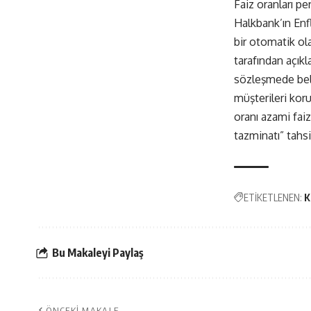
Faiz oranları p
Halkbank’ın Enf
bir otomatik o
tarafından açıkl
sözleşmede belir
müşterileri kor
oranı azami fai
tazminatı” tahs
ETİKETLENEN:
K
Bu Makaleyi Paylaş
ÖNCEKI MAKALE