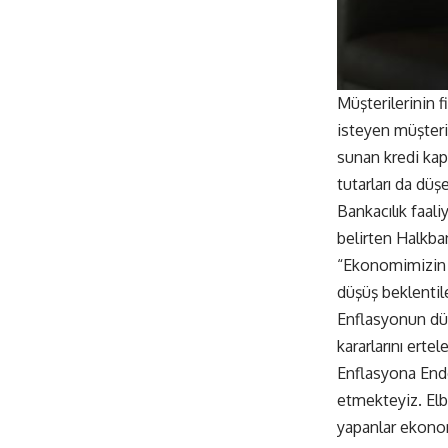
Müşterilerinin 
isteyen müşteri
sunan kredi kaps
tutarları da düş
Bankacılık faali
belirten Halkba
“Ekonomimizin d
düşüş beklentil
Enflasyonun düş
kararlarını ert
Enflasyona End
etmekteyiz. Elb
yapanlar ekonom