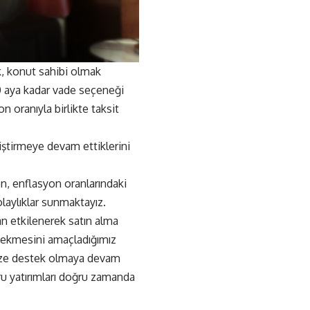
k, konut sahibi olmak
0 aya kadar vade seçeneği
 oranıyla birlikte taksit
liştirmeye devam ettiklerini
n, enflasyon oranlarındaki
laylıklar sunmaktayız.
an etkilenerek satın alma
 çekmesini amaçladığımız
ize destek olmaya devam
ru yatırımları doğru zamanda