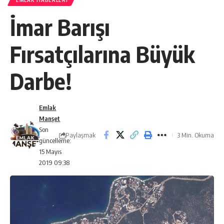
EMLAK HABERLERI
İmar Barışı
Fırsatçılarına Büyük
Darbe!
Emlak
Manşet
Son
Paylaşmak
3 Min. Okuma
güncelleme:
15 Mayıs
2019 09:38