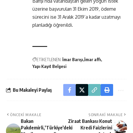
Barışı’nda vatandaştan gelen yoğun istek
üzerine başvuruları 31 Ekim 2019, ödeme
sürecini ise 31 Aralık 2019’a kadar uzatmayı
planladığı öğrenildi.
ETİKETLENEN:
İmar Barışı
İmar affı
Yapı Kayıt Belgesi
Bu Makaleyi Paylaş
ÖNCEKI MAKALE
SONRAKI MAKALE
Bakan
Ziraat Bankası Konut
Pakdemirli,’Türkiye’deki
Kredi Faizlerini