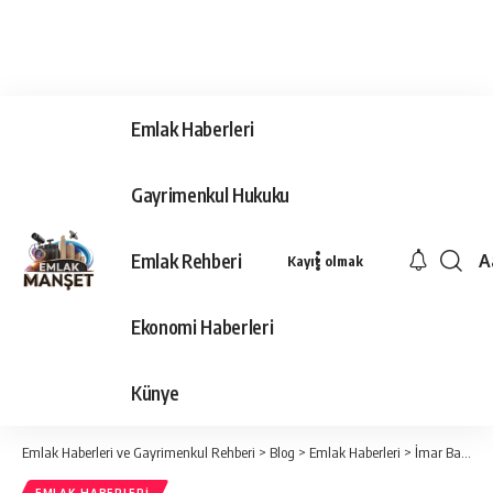
Emlak Haberleri
Gayrimenkul Hukuku
Emlak Rehberi
A
Kayıt olmak
Ya
Ti
Ekonomi Haberleri
Y
Bo
Künye
Emlak Haberleri ve Gayrimenkul Rehberi
>
Blog
>
Emlak Haberleri
>
İmar Barışı Fırsatçılarına Büyük Darbe!