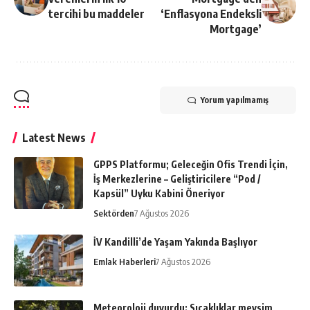
tercihi bu maddeler
‘Enflasyona Endeksli
Mortgage’
Yorum yapılmamış
Latest News
GPPS Platformu; Geleceğin Ofis Trendi İçin,
İş Merkezlerine – Geliştiricilere “Pod /
Kapsül” Uyku Kabini Öneriyor
Sektörden
7 Ağustos 2026
İV Kandilli’de Yaşam Yakında Başlıyor
Emlak Haberleri
7 Ağustos 2026
Meteoroloji duyurdu: Sıcaklıklar mevsim