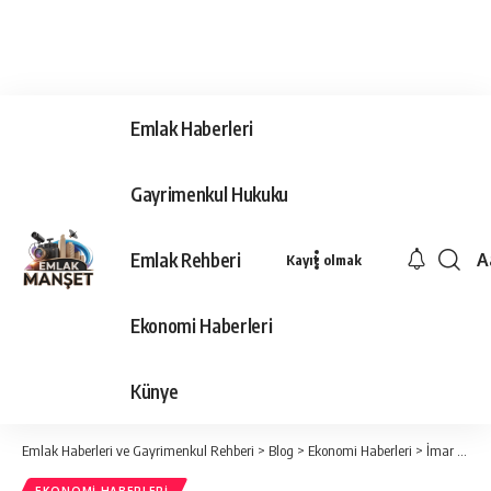
Emlak Haberleri
Gayrimenkul Hukuku
Emlak Rehberi
A
Kayıt olmak
Ya
Ti
Ekonomi Haberleri
Y
Bo
Künye
Emlak Haberleri ve Gayrimenkul Rehberi
>
Blog
>
Ekonomi Haberleri
>
İmar Barışında Gelir Nasıl Arttırılır?