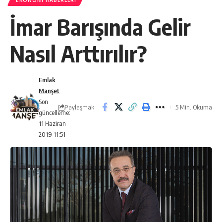
EKONOMI HABERLERI
İmar Barışında Gelir
Nasıl Arttırılır?
Emlak
Manşet
Son
Paylaşmak
5 Min. Okuma
güncelleme:
11 Haziran
2019 11:51