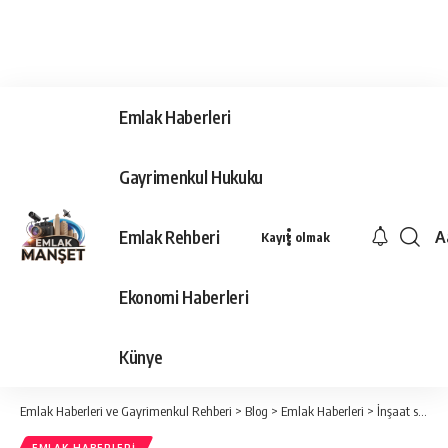
Emlak Haberleri
Gayrimenkul Hukuku
Emlak Rehberi
A
Kayıt olmak
Ya
Ti
Ekonomi Haberleri
Y
Bo
Künye
Emlak Haberleri ve Gayrimenkul Rehberi
>
Blog
>
Emlak Haberleri
>
İnşaat sektöründe finansman sıkıntıları sürüyor