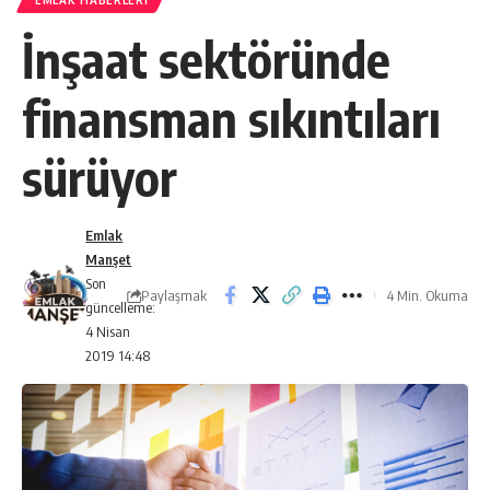
EMLAK HABERLERI
İnşaat sektöründe
finansman sıkıntıları
sürüyor
Emlak
Manşet
Son
Paylaşmak
4 Min. Okuma
güncelleme:
4 Nisan
2019 14:48