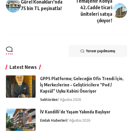
Temaşehir Konya
Gürel Konakları’nda
42.Cadde ticari
75 bin TL peşinatla!
üniteleri satışa
çıkıyor!
Yorum yapılmamış
Latest News
GPPS Platformu; Geleceğin Ofis Trendi İçin,
İş Merkezlerine – Geliştiricilere “Pod /
Kapsül” Uyku Kabini Öneriyor
Sektörden
7 Ağustos 2026
İV Kandilli’de Yaşam Yakında Başlıyor
Emlak Haberleri
7 Ağustos 2026