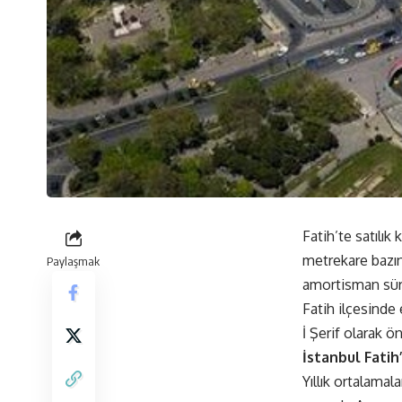
Fatih’te satılık 
metrekare bazınd
Paylaşmak
amortisman süres
Fatih ilçesinde 
İ Şerif olarak ön
İstanbul Fatih
Yıllık ortalamal