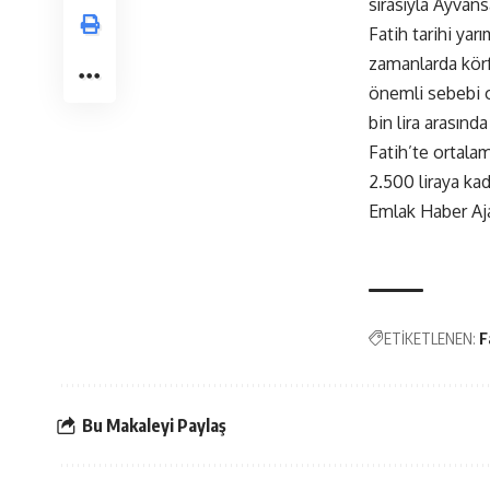
sırasıyla Ayvans
Fatih tarihi ya
zamanlarda körfe
önemli sebebi ol
bin lira arasında
Fatih’te ortalam
2.500 liraya kada
Emlak Haber Aj
ETİKETLENEN:
F
Bu Makaleyi Paylaş