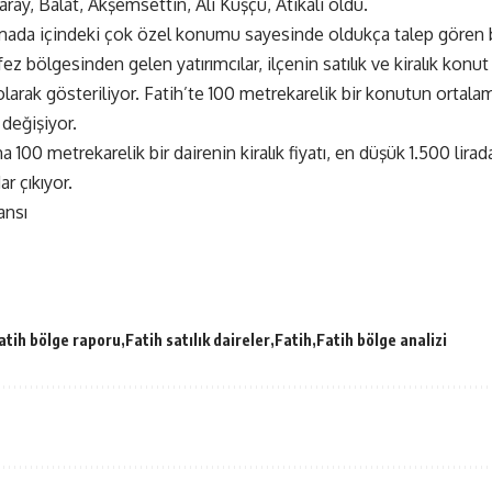
aray, Balat, Akşemsettin, Ali Kuşçu, Atikali oldu.
rımada içindeki çok özel konumu sayesinde oldukça talep gören bi
z bölgesinden gelen yatırımcılar, ilçenin satılık ve kiralık konut f
arak gösteriliyor. Fatih’te 100 metrekarelik bir konutun ortalama 
 değişiyor.
a 100 metrekarelik bir dairenin kiralık fiyatı, en düşük 1.500 lirad
r çıkıyor.
ansı
atih bölge raporu
Fatih satılık daireler
Fatih
Fatih bölge analizi