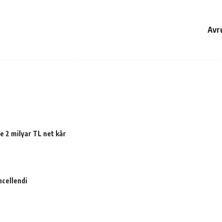
Avr
e 2 milyar TL net kâr
ncellendi