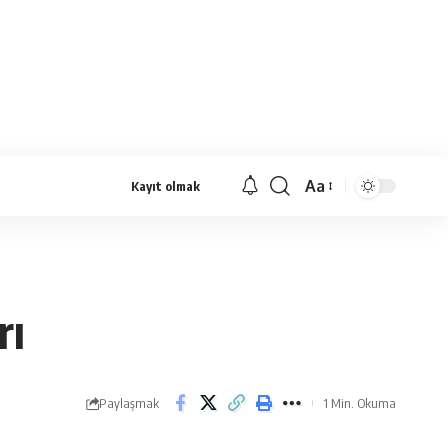
Aa
Kayıt olmak
Yazı
Tipi
Yeniden
Boyutlandırıcı
rı
Paylaşmak
1 Min. Okuma