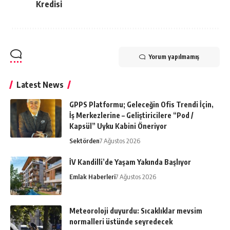
Bu Makaleyi Paylaş
ÖNCEKI MAKALE
SONRAKI MAKALE
Vakıfbank’tan
Ev ve mutfak eşyaları
Enflasyona Endeksli
fuarına, 5 bin yabancı
SarıPanjur Konut
müşteri geliyor
Kredisi
Yorum yapılmamış
Latest News
GPPS Platformu; Geleceğin Ofis Trendi İçin,
İş Merkezlerine – Geliştiricilere “Pod /
Kapsül” Uyku Kabini Öneriyor