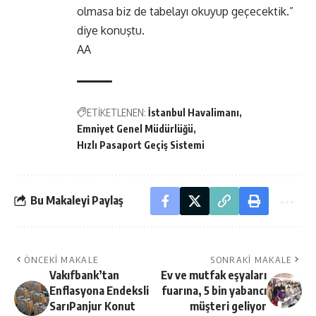
müracaat edilmesi gerekir izlenimi vardı.
Önceden de böyle gözümüze çarpmıştı.
Böyle bir başvuruya ihtiyaç olmadığını şimdi
öğrendik. e-pasaport deyince farklı bir kayıt
sistemi gerekiyormuş gibi izlenim yaratıyor.
Eski havalimanında görmüştük ama biz de
hiç detayını sormamıştık. Görevli arkadaş
olmasa biz de tabelayı okuyup geçecektik.”
diye konuştu.
AA
ETİKETLENEN:
İstanbul Havalimanı
Emniyet Genel Müdürlüğü
Hızlı Pasaport Geçiş Sistemi