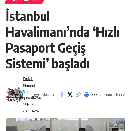
ULAŞIM HABERLERI
İstanbul
Havalimanı’nda ‘Hızlı
Pasaport Geçiş
Sistemi’ başladı
Emlak
Manşet
Son
Paylaşmak
2 Min. Okuma
güncelleme:
18 Haziran
2019 14:57