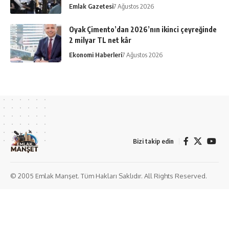
Sektörden
7 Ağustos 2026
İV Kandilli’de Yaşam Yakında Başlıyor
Emlak Haberleri
7 Ağustos 2026
Meteoroloji duyurdu: Sıcaklıklar mevsim
normalleri üstünde seyredecek
Emlak Gazetesi
7 Ağustos 2026
Oyak Çimento’dan 2026’nın ikinci çeyreğinde
2 milyar TL net kâr
Ekonomi Haberleri
7 Ağustos 2026