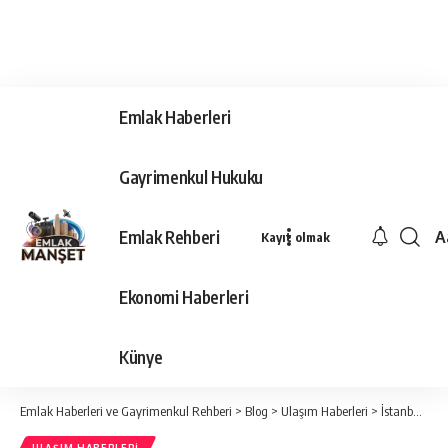
Emlak Haberleri
Gayrimenkul Hukuku
Emlak Rehberi
A
Kayıt olmak
Ya
Ti
Ekonomi Haberleri
Y
Bo
Künye
Emlak Haberleri ve Gayrimenkul Rehberi
>
Blog
>
Ulaşım Haberleri
>
İstanbul Havalimanı’nda ‘Hızlı Pasaport Geçiş Sistemi’ başladı