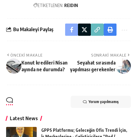
ETİKETLENEN:
REIDIN
Bu Makaleyi Paylaş
ÖNCEKI MAKALE
SONRAKI MAKALE
Konut kredileri Nisan
Seyahat sırasında
ayında ne durumda?
yapılması gerekenler
Yorum yapılmamış
Latest News
GPPS Platformu; Geleceğin Ofis Trendi İçin,
İş Merkezlerine – Geliştiricilere “Pod /