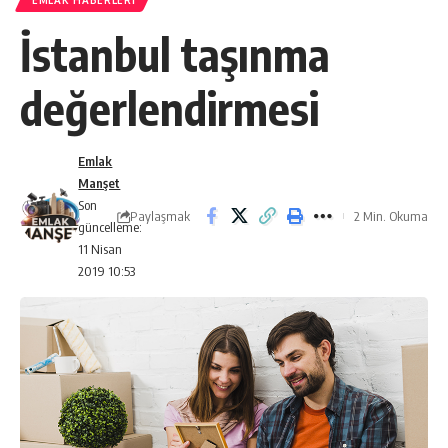
EMLAK HABERLERI
İstanbul taşınma
değerlendirmesi
Emlak
Manşet
Son
Paylaşmak
2 Min. Okuma
güncelleme:
11 Nisan
2019 10:53