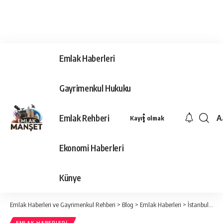
Emlak Haberleri
Gayrimenkul Hukuku
Emlak Rehberi
A
Kayıt olmak
Ya
Ti
Ekonomi Haberleri
Y
Bo
Künye
Emlak Haberleri ve Gayrimenkul Rehberi
>
Blog
>
Emlak Haberleri
>
İstanbul taşınma değerlendirmesi