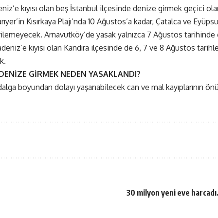
niz’e kıyısı olan beş İstanbul ilçesinde denize girmek geçici ol
ıyer’in Kısırkaya Plajı’nda 10 Ağustos’a kadar, Çatalca ve Eyüps
rilemeyecek. Arnavutköy’de yasak yalnızca 7 Ağustos tarihinde 
deniz’e kıyısı olan Kandıra ilçesinde de 6, 7 ve 8 Ağustos tarihl
k.
 DENİZE GİRMEK NEDEN YASAKLANDI?
dalga boyundan dolayı yaşanabilecek can ve mal kayıplarının önü
30 milyon yeni eve harcadı…