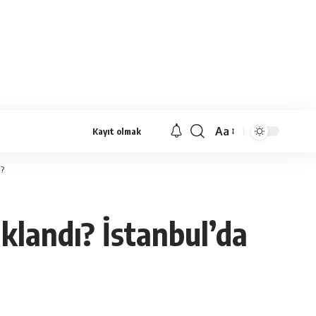
Aa
Kayıt olmak
Yazı
Tipi
ı?
Yeniden
Boyutlandırıcı
aklandı? İstanbul’da