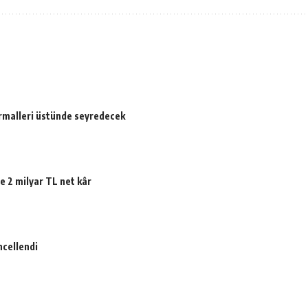
ormalleri üstünde seyredecek
e 2 milyar TL net kâr
ncellendi