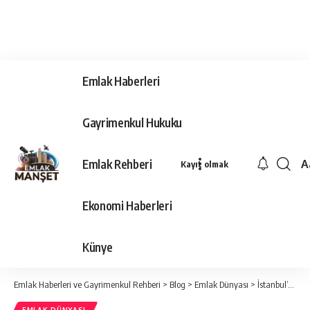
Emlak Haberleri
Gayrimenkul Hukuku
Emlak Rehberi
A
Kayıt olmak
Ya
Ti
Ekonomi Haberleri
Y
Bo
Künye
Emlak Haberleri ve Gayrimenkul Rehberi
>
Blog
>
Emlak Dünyası
>
İstanbul’da meydan ve parklar milli maç heyecanıyla doldu taştı: Beşiktaş, Bakırköy, Kadıköy, Maltepe, Tuzla, Ataşehir…