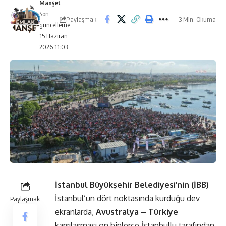
Manşet
Son
Paylaşmak
3 Min. Okuma
güncelleme:
15 Haziran
2026 11:03
İstanbul Büyükşehir Belediyesi’nin (İBB)
İstanbul’un dört noktasında kurduğu dev
Paylaşmak
ekranlarda,
Avustralya – Türkiye
karşılaşması on binlerce İstanbullu tarafından