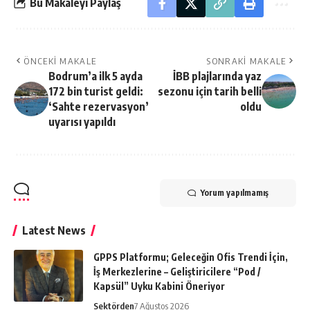
Bu Makaleyi Paylaş
ÖNCEKI MAKALE
SONRAKI MAKALE
Bodrum’a ilk 5 ayda
İBB plajlarında yaz
172 bin turist geldi:
sezonu için tarih belli
‘Sahte rezervasyon’
oldu
uyarısı yapıldı
Yorum yapılmamış
Latest News
GPPS Platformu; Geleceğin Ofis Trendi İçin,
İş Merkezlerine – Geliştiricilere “Pod /
Kapsül” Uyku Kabini Öneriyor
Sektörden
7 Ağustos 2026