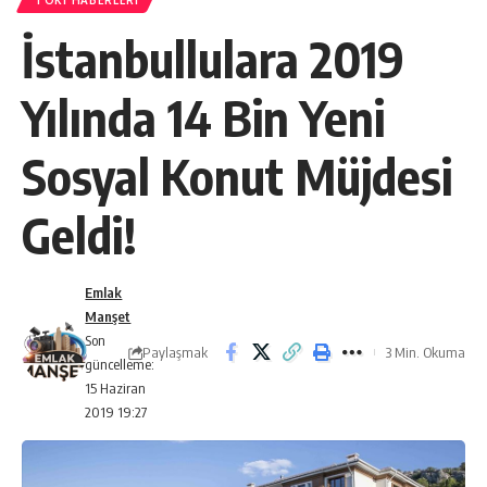
TOKI HABERLERI
İstanbullulara 2019
Yılında 14 Bin Yeni
Sosyal Konut Müjdesi
Geldi!
Emlak
Manşet
Son
Paylaşmak
3 Min. Okuma
güncelleme:
15 Haziran
2019 19:27