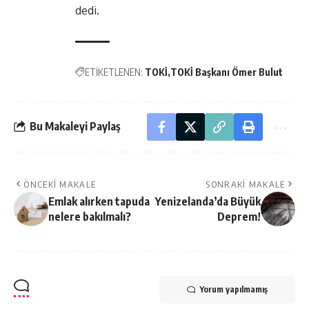
dedi.
ETİKETLENEN:
TOKİ
TOKİ Başkanı Ömer Bulut
Bu Makaleyi Paylaş
ÖNCEKI MAKALE
SONRAKI MAKALE
Emlak alırken tapuda
Yenizelanda’da Büyük
nelere bakılmalı?
Deprem!
Yorum yapılmamış