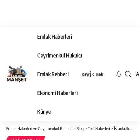
Emlak Haberleri
Gayrimenkul Hukuku
Emlak Rehberi
A
Kayıt olmak
Ya
Ti
Ekonomi Haberleri
Y
Bo
Künye
Emlak Haberleri ve Gayrimenkul Rehberi
>
Blog
>
Toki Haberleri
>
İstanbullulara 2019 Yılında 14 Bin Yeni Sosyal Konut Müjdesi Geldi!