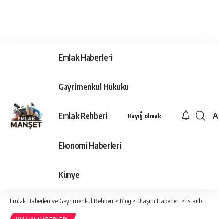
Emlak Haberleri
Gayrimenkul Hukuku
Emlak Rehberi
A
Kayıt olmak
Ya
Ti
Ekonomi Haberleri
Y
Bo
Künye
Emlak Haberleri ve Gayrimenkul Rehberi
>
Blog
>
Ulaşım Haberleri
>
İstanbul’u sabah sis vurdu! Vapur seferleri durdu