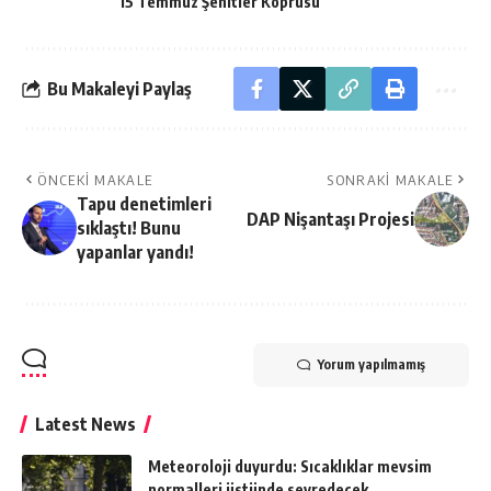
15 Temmuz Şehitler Köprüsü
Bu Makaleyi Paylaş
ÖNCEKI MAKALE
SONRAKI MAKALE
Tapu denetimleri
DAP Nişantaşı Projesi
sıklaştı! Bunu
yapanlar yandı!
Yorum yapılmamış
Latest News
Meteoroloji duyurdu: Sıcaklıklar mevsim
normalleri üstünde seyredecek