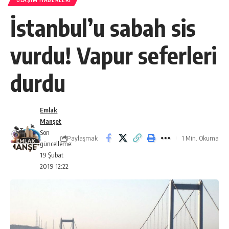
ULAŞIM HABERLERI
İstanbul’u sabah sis
vurdu! Vapur seferleri
durdu
Emlak
Manşet
Son
Paylaşmak
1 Min. Okuma
güncelleme:
19 Şubat
2019 12:22