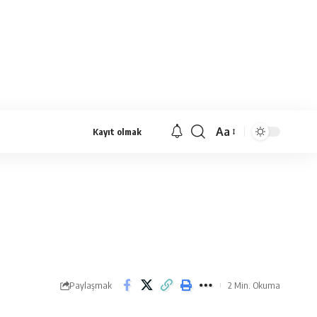
Aa
Kayıt olmak
Yazı
Tipi
Yeniden
Boyutlandırıcı
Paylaşmak
2 Min. Okuma