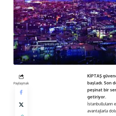
KİPTAŞ güven
başladı. Son d
Paylaşmak
peşinat bir se
getiriyor.
İstanbulluların
avantajlarla do