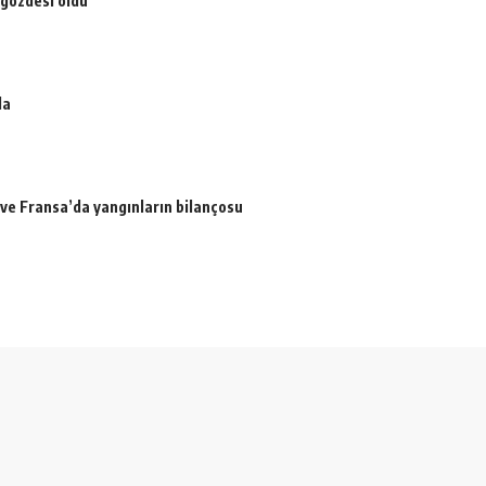
 gözdesi oldu
da
a ve Fransa’da yangınların bilançosu