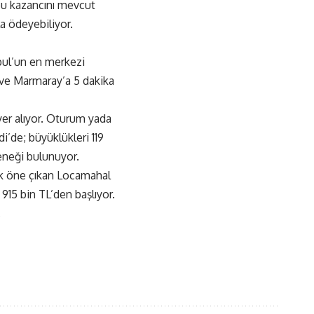
bu kazancını mevcut
la ödeyebiliyor.
nbul’un en merkezi
 ve Marmaray’a 5 dakika
er alıyor. Oturum yada
i’de; büyüklükleri 119
eneği bulunuyor.
rak öne çıkan Locamahal
915 bin TL’den başlıyor.
.