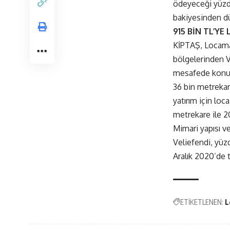
ödeyeceği yüzde
bakiyesinden düş
915
BİN TL’YE
KİPTAŞ, Locamaha
bölgelerinden V
mesafede konu
36 bin metrekar
yatırım için loc
metrekare ile 2
Mimari yapısı v
Veliefendi, yüzd
Aralık 2020’de 
ETİKETLENEN:
L