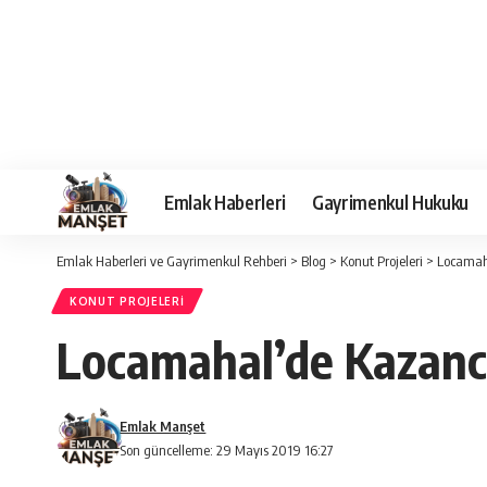
Emlak Haberleri
Gayrimenkul Hukuku
Emlak Haberleri ve Gayrimenkul Rehberi
>
Blog
>
Konut Projeleri
>
Locamaha
KONUT PROJELERI
Locamahal’de Kazancı
Emlak Manşet
Son güncelleme: 29 Mayıs 2019 16:27