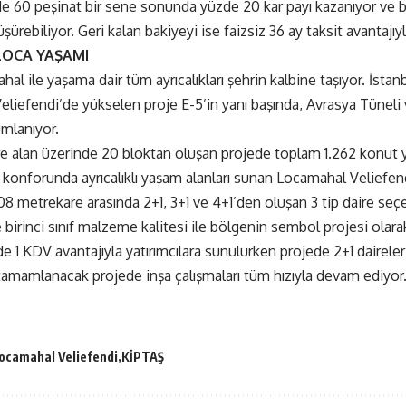
 60 peşinat bir sene sonunda yüzde 20 kar payı kazanıyor ve 
ürebiliyor. Geri kalan bakiyeyi ise faizsiz 36 ay taksit avantajıy
 LOCA YAŞAMI
l ile yaşama dair tüm ayrıcalıkları şehrin kalbine taşıyor. İsta
eliefendi’de yükselen proje E-5’in yanı başında, Avrasya Tüneli
mlanıyor.
e alan üzerinde 20 bloktan oluşan projede toplam 1.262 konut y
a konforunda ayrıcalıklı yaşam alanları sunan Locamahal Veliefend
08 metrekare arasında 2+1, 3+1 ve 4+1’den oluşan 3 tip daire seç
e birinci sınıf malzeme kalitesi ile bölgenin sembol projesi ola
e 1 KDV avantajıyla yatırımcılara sunulurken projede 2+1 daireler 
tamamlanacak projede inşa çalışmaları tüm hızıyla devam ediyor
ocamahal Veliefendi
KİPTAŞ