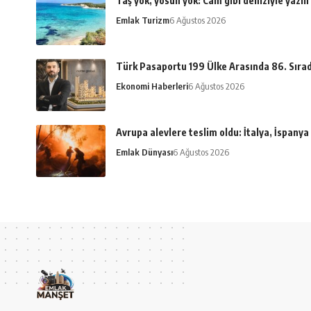
Taş yok, yosun yok: Cam gibi deniziyle yazın
Emlak Turizm
6 Ağustos 2026
Türk Pasaportu 199 Ülke Arasında 86. Sıra
Ekonomi Haberleri
6 Ağustos 2026
Avrupa alevlere teslim oldu: İtalya, İspany
Emlak Dünyası
6 Ağustos 2026