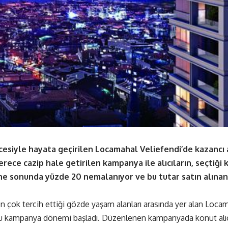
cesiyle
hayata geçirilen Locamahal Veliefendi’de kazancı 
erece cazip hale getirilen kampanya ile alıcıların, seçtiğ
ne sonunda yüzde 20 nemalanıyor ve bu tutar satın alınan
 en çok tercih ettiği gözde yaşam alanları arasında yer alan Loca
lu kampanya dönemi başladı. Düzenlenen kampanyada konut alıcı