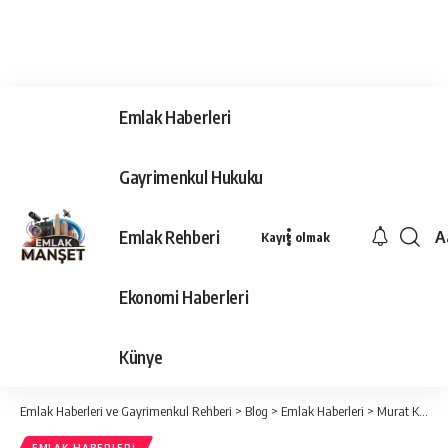
Emlak Haberleri
Gayrimenkul Hukuku
Emlak Rehberi
A
Kayıt olmak
Ya
Ti
Ekonomi Haberleri
Y
Bo
Künye
Emlak Haberleri ve Gayrimenkul Rehberi
>
Blog
>
Emlak Haberleri
>
Murat Kurum’dan Dünya Şehircilik Günü Mesajı