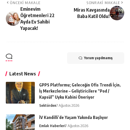
ÖNCEKI MAKALE
SONRAKI MAKALE
Eminevim
Miras Kavgasında
Öğretmenleri 22
Baba Katil Oldu!
Ayda Ev Sahibi
Yapacak!
Yorum yapılmamış
Latest News
GPPS Platformu; Geleceğin Ofis Trendi İçin,
İş Merkezlerine – Geliştiricilere “Pod /
Kapsül” Uyku Kabini Öneriyor
Sektörden
7 Ağustos 2026
İV Kandilli’de Yaşam Yakında Başlıyor
Emlak Haberleri
7 Ağustos 2026