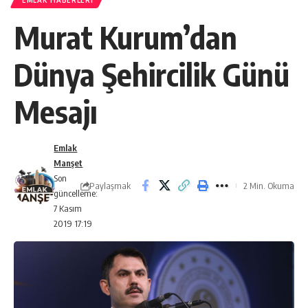
EMLAK HABERLERI
Murat Kurum’dan
Dünya Şehircilik Günü
Mesajı
Emlak
Manşet
Son
Paylaşmak
2 Min. Okuma
güncelleme:
7 Kasım
2019 17:19