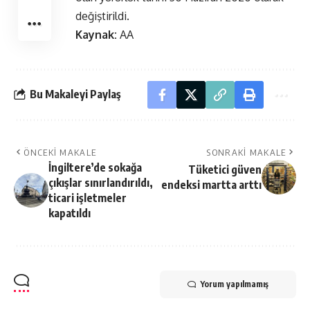
değiştirildi.
Kaynak:
AA
Bu Makaleyi Paylaş
ÖNCEKI MAKALE
SONRAKI MAKALE
İngiltere’de sokağa
Tüketici güven
çıkışlar sınırlandırıldı,
endeksi martta arttı
ticari işletmeler
kapatıldı
Yorum yapılmamış