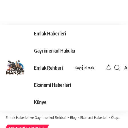
Emlak Haberleri
Gayrimenkul Hukuku
Emlak Rehberi
A
Kayıt olmak
Ya
Ti
Ekonomi Haberleri
Y
Bo
Künye
Emlak Haberleri ve Gayrimenkul Rehberi
>
Blog
>
Ekonomi Haberleri
>
Otopark Yönetmeliği’nin yürürlük tarihi 3 ay ertelendi