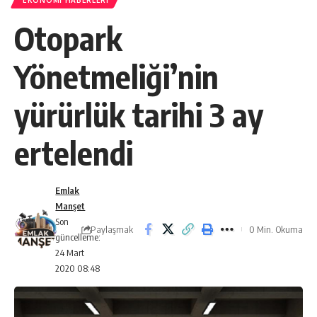
EKONOMI HABERLERI
Otopark
Yönetmeliği’nin
yürürlük tarihi 3 ay
ertelendi
Emlak
Manşet
Son
Paylaşmak
0 Min. Okuma
güncelleme:
24 Mart
2020 08:48