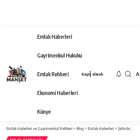
Emlak Haberleri
Gayrimenkul Hukuku
Emlak Rehberi
A
Kayıt olmak
Ya
Ti
Ekonomi Haberleri
Y
Bo
Künye
Emlak Haberleri ve Gayrimenkul Rehberi
>
Blog
>
Emlak Haberleri
>
Şehirden kaçan Dağ Evlerine yerleşiyor