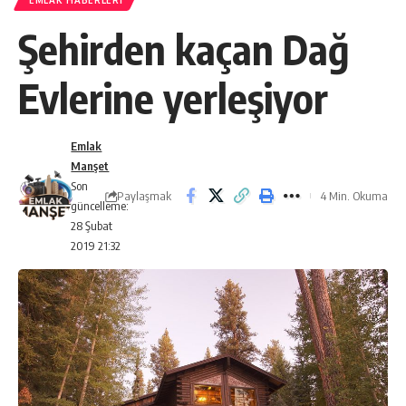
EMLAK HABERLERI
Şehirden kaçan Dağ
Evlerine yerleşiyor
Emlak
Manşet
Son
Paylaşmak
4 Min. Okuma
güncelleme:
28 Şubat
2019 21:32