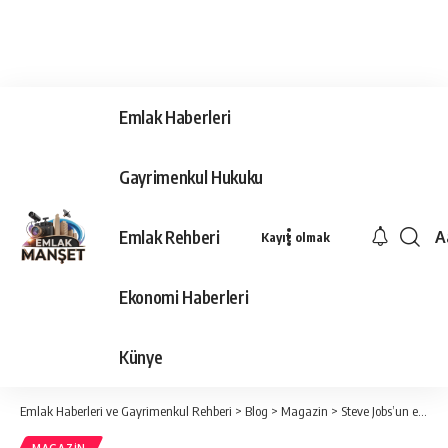
Emlak Haberleri
Gayrimenkul Hukuku
Emlak Rehberi
A
Kayıt olmak
Ya
Ti
Ekonomi Haberleri
Y
Bo
Künye
Emlak Haberleri ve Gayrimenkul Rehberi
>
Blog
>
Magazin
>
Steve Jobs’un eşi 60 milyon dolara ada satın aldı