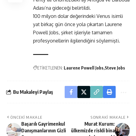
Adası’na gideceği belirtildi.
100 milyon dolar değerindeki Venus isimli
yat birkaç gün önce yola çıkartan Laurene
Powell Jobs, şirket işleriyle tamamen
profesyonellerin ilgilendiğini söylemişti.
ETİKETLENEN:
Laurene Powell Jobs
Steve Jobs
Bu Makaleyi Paylaş
ÖNCEKI MAKALE
SONRAKI MAKALE
Başarılı Gayrimenkul
Murat Kurum:
Danışmanlarının Gizli
ülkemizde riskli bina