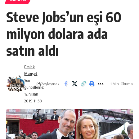
MAGAZIN
Steve Jobs’un eşi 60
milyon dolara ada
satın aldı
Emlak
Manşet
Son
Paylaşmak
1 Min. Okuma
güncelleme:
12 Nisan
2019 11:58