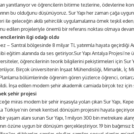
arı yanıtlanıyor ve öğrencilerin bitirme tezlerine, ödevlerine ko
şarının bu olduğunu düşünüyoruz. Sur Yapı her zaman çağa uygun
i ile geleceğin akıllı şehircilik uygulamalarına örnek teşkil ed
onu edilen projeleriyle önemli bir referans noktası olmaya devam
encilerinin ilgi odağı oldu
pez – Santral bölgesinde 8 milyar TL yatırımla hayata geçirdiği 
bi eğitim alanında da ses getiriyor.Sur Yapı Antalya Projesi’ne ü
ersiteler, öğrencilerinin teorik bilgilerini pekiştirmeleri için Sur
nliyor. Birçok üniversitenin İnşaat Mühendisliği, Mimarlık, İç Mi
Planlama bölümlerinde öğrenim gören yüzlerce öğrenci, onlarca
dildi. İnşa edilen modern şehir akademik camiada birçok tez içi
ek şehir projesi
ceğe miras modern bir şehir inşasıyla yolan çıkan Sur Yapı, Kep
mla Türkiye’nin örnek kentsel dönüşüm projesini hayata geçiriyor.
bir yaşam alanı sunan Sur Yapı, 1 milyon 300 bin metrekare alanıy
nın özüne uygun bir dönüşüm gerçekleştiriyor. 19 bin bağımsız