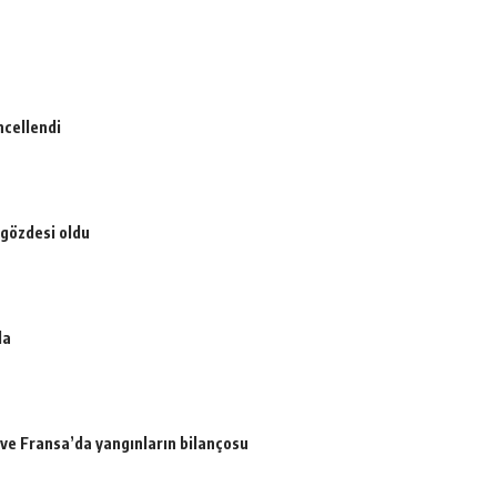
ncellendi
 gözdesi oldu
da
a ve Fransa’da yangınların bilançosu