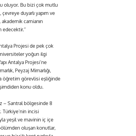
nu oluyor. Bu bizi çok mutlu
, çevreye duyarlı yapım ve
en, akademik camianın
 edecektir.”
Antalya Projesi de pek çok
niversiteler yoğun ilgi
 Yapı Antalya Projesi’ne
marlık, Peyzaj Mimarlığı,
 öğretim görevlisi eşliğinde
n şimdiden konu oldu.
ez – Santral bölgesinde 8
 Türkiye’nin incisi
la yeşil ve mavinin iç içe
 bölümden oluşan konutlar,