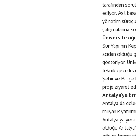
tarafından sorul
ediyor. Asıl ba
yönetim süreçler
çalışmalarına k
Üniversite öğr
Sur Yapı’nın Ke
açıdan olduğu gi
gösteriyor. Üniv
teknik gezi düze
Şehir ve Bölge 
proje ziyaret e
Antalya’ya örn
Antalya’da gele
milyarlık yatırı
Antalya’ya yeni 
olduğu Antalya’