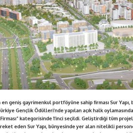
en geniş gayrimenkul portföyüne sahip firması Sur Yapı, bu
ürkiye Gençlik Ödülleri’nde yapılan açık halk oylamasında
 Firması” kategorisinde 1’inci seçildi. Geliştirdiği tüm proje
eket eden Sur Yapı, bünyesinde yer alan nitelikli persone