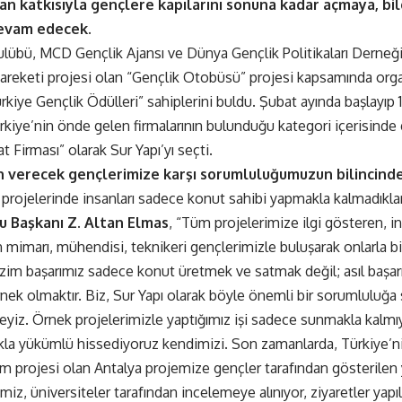
an katkısıyla gençlere kapılarını sonuna kadar açmaya, bil
evam edecek.
übü, MCD Gençlik Ajansı ve Dünya Gençlik Politikaları Derneği
areketi projesi olan “Gençlik Otobüsü” projesi kapsamında organi
kiye Gençlik Ödülleri” sahiplerini buldu. Şubat ayında başlayıp 
rkiye’nin önde gelen firmalarının bulunduğu kategori içerisinde 
at Firması” olarak Sur Yapı’yı seçti.
 verecek gençlerimize karşı sorumluluğumuzun bilincinde
 projelerinde insanları sadece konut sahibi yapmakla kalmadıklar
u Başkanı Z. Altan Elmas
, “Tüm projelerimize ilgi gösteren, i
 mimarı, mühendisi, teknikeri gençlerimizle buluşarak onlarla bi
izim başarımız sadece konut üretmek ve satmak değil; asıl başa
nek olmaktır. Biz, Sur Yapı olarak böyle önemli bir sorumluluğa s
yiz. Örnek projelerimizle yaptığımız işi sadece sunmakla kalm
kla yükümlü hissediyoruz kendimizi. Son zamanlarda, Türkiye’n
 projesi olan Antalya projemize gençler tarafından gösterilen yo
emiz, üniversiteler tarafından incelemeye alınıyor, ziyaretler yapıl