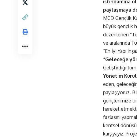
istihdamına ol
paylaşmaya d
MCD Gençlik Kul
büyük gençlik h
düzenlenen “Tür
ve aralarında Tü
“En İyi Yapı İnşa
“Geleceğe yön
Geliştirdiği tüm
Yönetim Kurul
eden, geleceğin
paylaşıyoruz. B
gençlerimize ör
hareket etmekte
fazlasını yapma
kentsel dönüşüm
karşıyayız. Proj