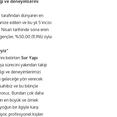
gi ve deneyimlerini
 tarafından dünyanın en
ze edilen ve bu yıl 5’incisi
1 Nisan tarihinde sona eren
gençler, %50.00 (11.916) oyla
yiz”
ını belirten
Sur Yapı
nşa sürecini yakından takip
lgi ve deneyimlerimizi
rı geleceğe yön verecek
ahibiz ve bu bilinçle
ıyoruz. Bundan çok daha
in en büyük ve örnek
ğun bir ilgiyle karşı
ıyor, profesyonel kişiler