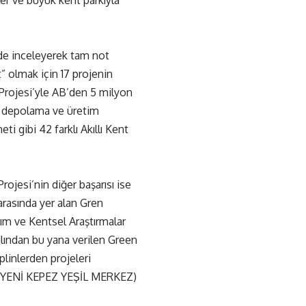
eler ve büyük kent parkıyla
nde inceleyerek tam not
t” olmak için 17 projenin
l Projesi’yle AB’den 5 milyon
rji depolama ve üretim
eti gibi 42 farklı Akıllı Kent
ojesi’nin diğer başarısı ise
arasında yer alan Gren
 ve Kentsel Araştırmalar
lından bu yana verilen Green
linlerden projeleri
 (YENİ KEPEZ YEŞİL MERKEZ)