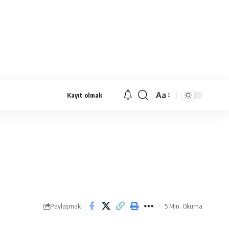
Aa
Kayıt olmak
Yazı
Tipi
Yeniden
Boyutlandırıcı
Paylaşmak
5 Min. Okuma