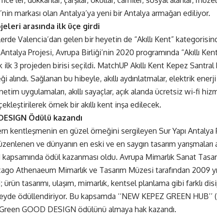
fice’ler, dükkanlar, çarşılar, okullar, camiler, sosyal alanlar, müz
’nin markası olan Antalya’ya yeni bir Antalya armağan ediliyor.
jeleri arasında ilk üçe girdi
erde Valencia’dan gelen bir heyetin de “Akıllı Kent” kategorisi
 Antalya Projesi, Avrupa Birliği’nin 2020 programında “Akıllı Ken
k ilk 3 projeden birisi seçildi. MatchUP Akıllı Kent Kepez Santra
i alındı. Sağlanan bu hibeyle, akıllı aydınlatmalar, elektrik ene
yönetim uygulamaları, akıllı sayaçlar, açık alanda ücretsiz wi-fi hizm
kleştirilerek örnek bir akıllı kent inşa edilecek.
ESIGN Ödülü kazandı
rn kentleşmenin en güzel örneğini sergileyen Sur Yapı Antalya Pr
üzenlenen ve dünyanın en eski ve en saygın tasarım yarışmaları 
psamında ödül kazanması oldu. Avrupa Mimarlık Sanat Tasarım
cago Athenaeum Mimarlık ve Tasarım Müzesi tarafından 2009 yı
ün tasarımı, ulaşım, mimarlık, kentsel planlama gibi farklı disip
üzeyde ödüllendiriyor. Bu kapsamda ‘‘NEW KEPEZ GREEN HUB’’
8 Green GOOD DESIGN ödülünü almaya hak kazandı.