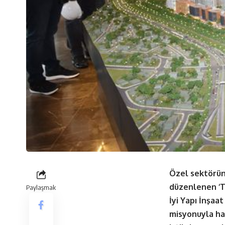
Özel sektörün 
düzenlenen ‘T
Paylaşmak
İyi Yapı İnşaat
misyonuyla har