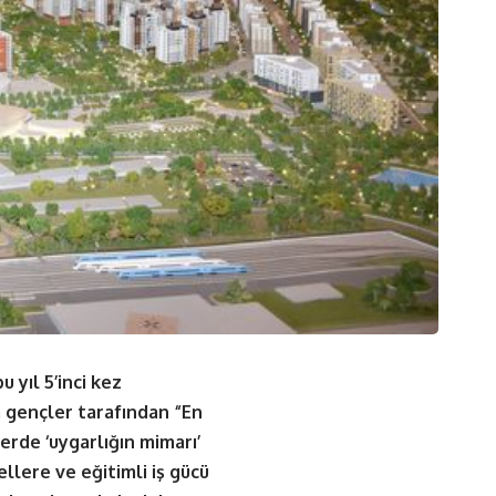
 yıl 5’inci kez
 gençler tarafından “En
lerde ‘uygarlığın mimarı’
llere ve eğitimli iş gücü