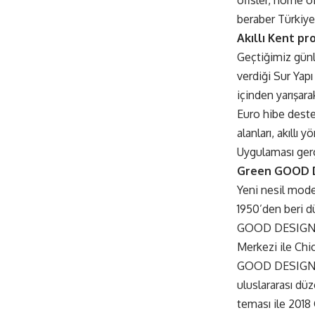
ofisler, home of
beraber Türkiye
Akıllı Kent pro
Geçtiğimiz günl
verdiği Sur Yapı
içinden yarışara
Euro hibe desteğ
alanları, akıllı 
Uygulaması gerçe
Green GOOD D
Yeni nesil mode
1950’den beri d
GOOD DESIGN ka
Merkezi ile Chi
GOOD DESIGN; ür
uluslararası d
teması ile 201