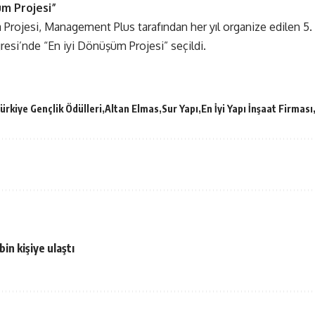
üm Projesi”
a Projesi, Management Plus tarafından her yıl organize edilen 5
si’nde “En iyi Dönüşüm Projesi” seçildi.
ürkiye Gençlik Ödülleri
Altan Elmas
Sur Yapı
En İyi Yapı İnşaat Firması
in kişiye ulaştı