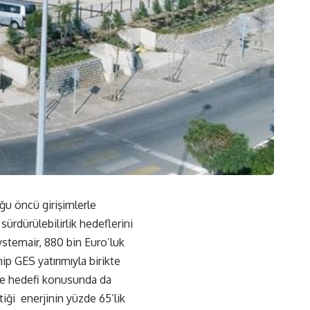
u öncü girişimlerle
sürdürülebilirlik hedeflerini
ystemair, 880 bin Euro’luk
ip GES yatırımıyla birikte
tme hedefi konusunda da
ttiği enerjinin yüzde 65’lik