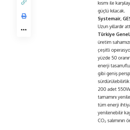
kısmı ile karşıl
güçlü kılacak.
Systemair, GES
Uzun yıllardır at
Türkiye Genel
üretim sahamızı
çeşitli operasy
yüzde 50 oranın
enerji tasarrufl
gibi geniş pers
sürdürülebilirli
200 adet 550Wpe
tamamını yenilen
tüm enerji ihtiy
yenilenebilir ka
CO₂ salımının 