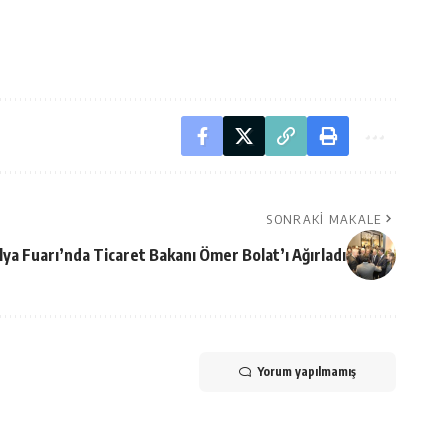
SONRAKI MAKALE
lya Fuarı’nda Ticaret Bakanı Ömer Bolat’ı Ağırladı
Yorum yapılmamış