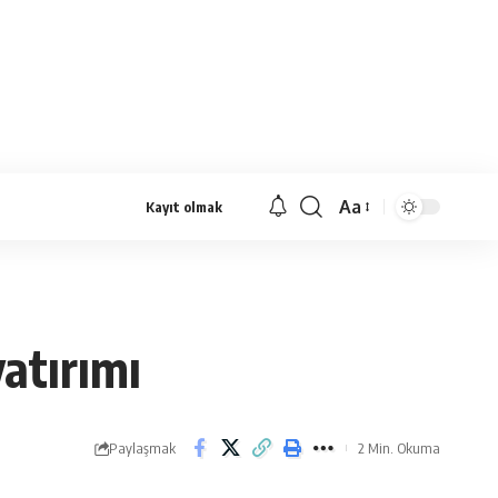
Aa
Kayıt olmak
Yazı
Tipi
Yeniden
Boyutlandırıcı
atırımı
Paylaşmak
2 Min. Okuma