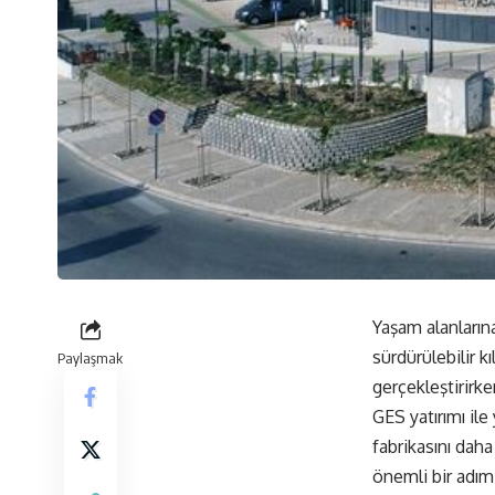
Yaşam alanların
sürdürülebilir k
Paylaşmak
gerçekleştirirk
GES yatırımı ile
fabrikasını dah
önemli bir adım a