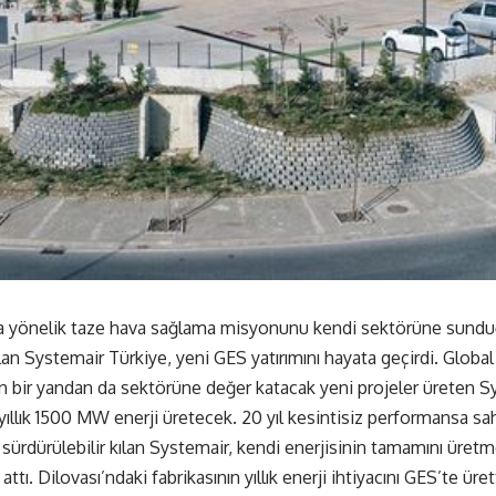
a yönelik taze hava sağlama misyonunu kendi sektörüne sunduğ
ılan Systemair Türkiye, yeni GES yatırımını hayata geçirdi. Global 
en bir yandan da sektörüne değer katacak yeni projeler üreten S
 yıllık 1500 MW enerji üretecek. 20 yıl kesintisiz performansa sah
a sürdürülebilir kılan Systemair, kendi enerjisinin tamamını üre
ttı. Dilovası’ndaki fabrikasının yıllık enerji ihtiyacını GES’te üre