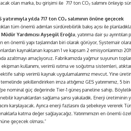
ayacak olan marka, bu girişimi ile 717 ton CO₂ salımını önleyip sü
 yatırımıyla yılda 717 ton CO₂ salımının önüne geçecek
tıkları tüm önemli adımları sürdürebilirlik bakış açısı ile planladık
 Müdür Yardımcısı Ayşegül Eroğlu
, yatırıma dair şu ayrıntıları 
n en önemli yapı taşlarından biri olarak görüyor, Systemair ol
onlardan kaynaklanan kapsam 1 ve kapsam 2 emisyonlarımızı 20
da azaltmayı amaçlıyoruz. Fabrikamızda yağmur suyunun toplanma
u ekipman kullanımı, verimli ısıtma ve soğutma sistemleri, atıkta
pektife sahip verimli kaynak uygulamalarımız mevcut. Yine üreti
k temelinde şekillendirirken imza attığımız GES yatırımımız, 5 bi
 nominal güç değerinde Tier-1 güneş paneline sahip. Böylelikl
ebilir kaynaklardan sağlama şansı yakaladık. Enerji üretiminin yü
acını karşılayacak. Ayrıca enerji fazlasını da şebekeye vererek 
ynaklarla katma değer sağlayacağız. Yatırımımızın en önemli özelli
önüne geçecek olması.”