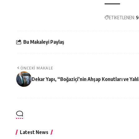
ETİKETLENEN:
S
Bu Makaleyi Paylaş
ÖNCEKI MAKALE
Dekar Yapı, “Boğaziçi’nin Ahşap Konutları ve Yalı
Latest News