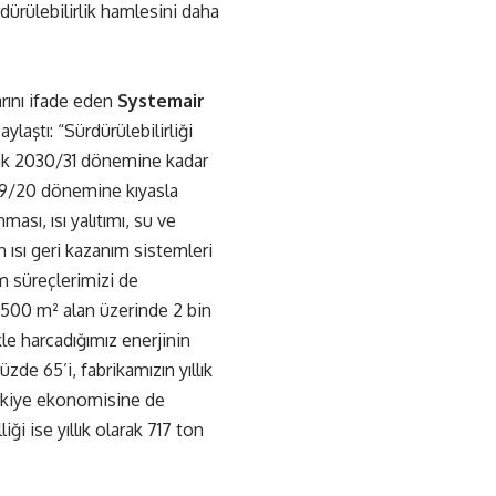
rdürülebilirlik hamlesini daha
larını ifade eden
Systemair
paylaştı: “Sürdürülebilirliği
arak 2030/31 dönemine kadar
19/20 dönemine kıyasla
sı, ısı yalıtımı, su ve
n ısı geri kazanım sistemleri
m süreçlerimizi de
n 500 m² alan üzerinde 2 bin
e harcadığımız enerjinin
zde 65’i, fabrikamızın yıllık
Türkiye ekonomisine de
ği ise yıllık olarak 717 ton