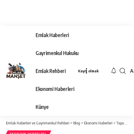
Emlak Haberleri
Gayrimenkul Hukuku
Emlak Rehberi
A
Kayıt olmak
Ya
Ti
Ekonomi Haberleri
Y
Bo
Künye
Emlak Haberleri ve Gayrimenkul Rehberi
>
Blog
>
Ekonomi Haberleri
>
Tapu Harcını Kim Öder?