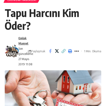
EKONOMI HABERLERI
Tapu Harcını Kim
Öder?
Emlak
Manşet
Son
Paylaşmak
1 Min. Okuma
güncelleme:
27 Mayıs
2019 11:08