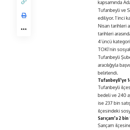
kapsamında Adan
Tufanbeyli ve Sa
ediliyor. 1’inci 
Nisan tarihleri 
tarihleri arasın
4’üncü kategori
TOKİ’nin sosyal
Tufanbeyli Şubes
aracılığıyla başv
belirlendi.
Tufanbeyli’ye 
Tufanbeyli ilçes
bedeli ve 240 ay
ise 237 bin satı
ilçesindeki sosy
Sarıçam’a 2 bin
Sarıçam ilçesine