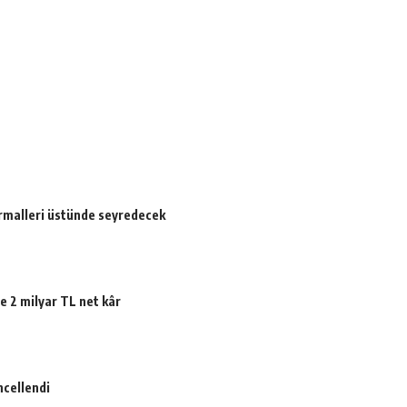
ormalleri üstünde seyredecek
e 2 milyar TL net kâr
ncellendi