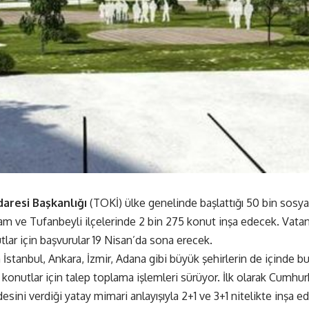
aresi Başkanlığı
(TOKİ) ülke genelinde başlattığı 50 bin sosy
am ve Tufanbeyli ilçelerinde 2 bin 275 konut inşa edecek. Vatan
tlar için başvurular 19 Nisan’da sona erecek.
İstanbul, Ankara, İzmir, Adana gibi büyük şehirlerin de içinde b
 konutlar için talep toplama işlemleri sürüyor. İlk olarak Cumh
sini verdiği yatay mimari anlayışıyla 2+1 ve 3+1 nitelikte inşa e