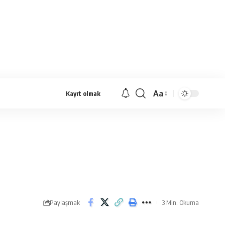
Aa
Kayıt olmak
Yazı
Tipi
Yeniden
Boyutlandırıcı
Paylaşmak
3 Min. Okuma