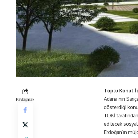
Toplu Konut İd
Adana’nın Sarıç
Paylaşmak
gösterdiği konu
TOKİ tarafından 
edilecek sosyal
Erdoğan’ın müjde