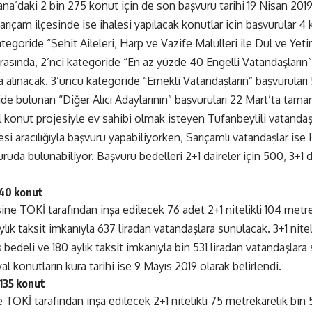
a’daki 2 bin 275 konut için de son başvuru tarihi 19 Nisan 2019 
rıçam ilçesinde ise ihalesi yapılacak konutlar için başvurular 4 
kategoride “Şehit Aileleri, Harp ve Vazife Malulleri ile Dul ve Yeti
arasında, 2’nci kategoride “En az yüzde 40 Engelli Vatandaşların”
da alınacak. 3’üncü kategoride “Emekli Vatandaşların” başvurular
de bulunan “Diğer Alıcı Adaylarının” başvuruları 22 Mart’ta tama
 konut projesiyle ev sahibi olmak isteyen Tufanbeylili vatandaşl
i aracılığıyla başvuru yapabiliyorken, Sarıçamlı vatandaşlar ise
uruda bulunabiliyor. Başvuru bedelleri 2+1 daireler için 500, 3+1 da
140 konut
ine TOKİ tarafından inşa edilecek 76 adet 2+1 nitelikli 104 metreka
lık taksit imkanıyla 637 liradan vatandaşlara sunulacak. 3+1 nitel
ş bedeli ve 180 aylık taksit imkanıyla bin 531 liradan vatandaşlar
al konutların kura tarihi ise 9 Mayıs 2019 olarak belirlendi.
 135 konut
 TOKİ tarafından inşa edilecek 2+1 nitelikli 75 metrekarelik bin 5