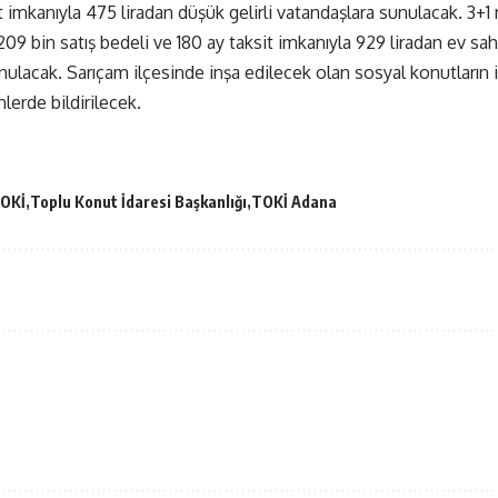
 imkanıyla 475 liradan düşük gelirli vatandaşlara sunulacak. 3+1 n
09 bin satış bedeli ve 180 ay taksit imkanıyla 929 liradan ev sa
ulacak. Sarıçam ilçesinde inşa edilecek olan sosyal konutların ih
nlerde bildirilecek.
OKİ
Toplu Konut İdaresi Başkanlığı
TOKİ Adana