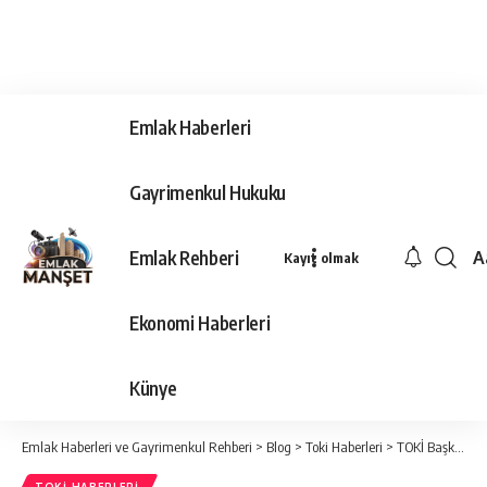
Emlak Haberleri
Gayrimenkul Hukuku
Emlak Rehberi
A
Kayıt olmak
Ya
Ti
Ekonomi Haberleri
Y
Bo
Künye
Emlak Haberleri ve Gayrimenkul Rehberi
>
Blog
>
Toki Haberleri
>
TOKİ Başkanı Ömer Bulut: Başvurular beklentinin üstünde!