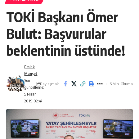
TOKI HABERLERI
TOKİ Başkanı Ömer
Bulut: Başvurular
beklentinin üstünde!
Emlak
Manşet
Son
Paylaşmak
6 Min. Okuma
güncelleme:
5 Nisan
2019 02:47