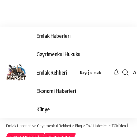
Emlak Haberleri
Gayrimenkul Hukuku
Emlak Rehberi
A
Kayıt olmak
Ya
Ti
Ekonomi Haberleri
Y
Bo
Künye
Emlak Haberleri ve Gayrimenkul Rehberi
>
Blog
>
Toki Haberleri
>
TOKİ’den İzmir’de Satılık 35 Arsa