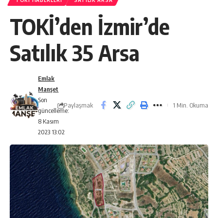
TOKI HABERLERI
SATILIK ARSA
TOKİ’den İzmir’de
Satılık 35 Arsa
Emlak
Manşet
Son
Paylaşmak
1 Min. Okuma
güncelleme:
8 Kasım
2023 13:02