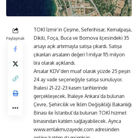
TOKİ İzmir’in Çeşme, Seferihisar, Kemalpaşa,
Dikili, Foça, Buca ve Bornova ilçesindeki 35
Paylaşmak
arsayı açık artırmayla satışa çıkardı. Satışa
çıkarılan arsaların değeri 1 milyar 115 milyon
lira olarak açıklandı.
Arsalar KDV’den muaf olarak yüzde 25 peşin
24 ay vade seçeneğiyle satışa sunuluyor.
İhalesi 21-22-23 kasım tarihlerinde
gerçekleşecek. İhaleye Ankara’da bulunan
Çevre, Şehircilik ve İklim Değişikliği Bakanlığı
Binası ile İstanbul’da bulunan TOKİ hizmet
binasından katılım sağlayabilecek. Ayrıca
www.emlakmuzayede.com adresinden
online katılım da mümkün.