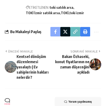
ETİKETLENEN:
toki satılık arsa
TOKİ İzmir satılık arsa
TOKİ
toki izmir
Bu Makaleyi Paylaş
ÖNCEKI MAKALE
SONRAKI MAKALE
Kentsel dönüşüm
Bakan Özhaseki,
düzenlemesi
konut fiyatlarının ne
yasalaştı | Ev
zaman düşeceğini
sahiplerinin hakları
açıkladı
nelerdir?
Yorum yapılmamış