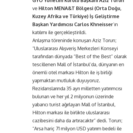
GYO Yönetim Kurulu Başkanı Aziz Torun
ve
Hilton MENA&T Bölgesi (Orta Doğu,
Kuzey Afrika ve Türkiye) İş Geliştirme
Başkan Yardımcısı
Carlos Khneisser
’ın
katılımı ile gerçekleştirildi.
Anlaşma töreninde konuşan Aziz Torun;
“Uluslararası Alışveriş Merkezleri Konseyi
tarafından dünyada “Best of the Best” olarak
tescillenen Mall of İstanbul’da, dünyanın en
önemli otel markası Hilton ile iş birliği
yapmaktan mutluluk duyuyoruz.
Rezidanslarında 35 ayrı milletten yatırımcısı
bulunan ve her yıl 2 milyonun üzerinde
yabancı turist ağırlayan Mall of İstanbul,
Hilton markası ile birlikte uluslararası
cazibesini daha da artıracaktır” dedi. Torun;
“Arsa hariç 71 milyon USD yatırım bedeli ile