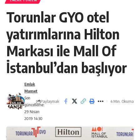
EMLAK TURIZM
Torunlar GYO otel
yatırımlarına Hilton
Markası ile Mall Of
İstanbul’dan başlıyor
Emlak
Manşet
Son
Paylaşmak
4 Min. Okuma
güncelleme:
29 Nisan
2019 14:30