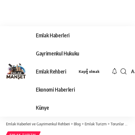
Emlak Haberleri
Gayrimenkul Hukuku
Emlak Rehberi
A
Kayıt olmak
Ya
Ti
Ekonomi Haberleri
Y
Bo
Künye
Emlak Haberleri ve Gayrimenkul Rehberi
>
Blog
>
Emlak Turizm
>
Torunlar GYO otel yatırımlarına Hilton Markası ile Mall Of İstanbul’dan başlıyor