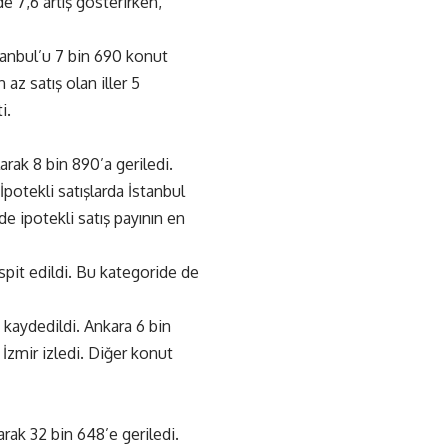
e 7,6 artış gösterirken,
stanbul’u 7 bin 690 konut
 az satış olan iller 5
i.
rak 8 bin 890’a geriledi.
 İpotekli satışlarda İstanbul
de ipotekli satış payının en
espit edildi. Bu kategoride de
k kaydedildi. Ankara 6 bin
a İzmir izledi. Diğer konut
arak 32 bin 648’e geriledi.