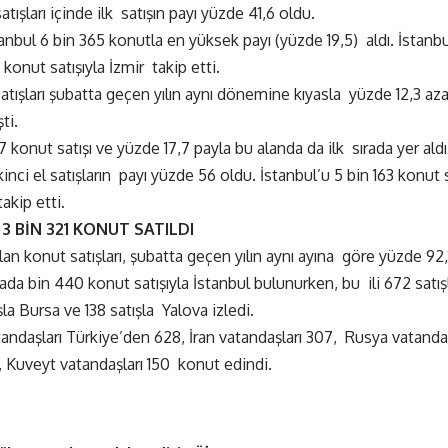
ışları içinde ilk satışın payı yüzde 41,6 oldu.
stanbul 6 bin 365 konutla en yüksek payı (yüzde 19,5) aldı. İstanbu
konut satışıyla İzmir takip etti.
satışları şubatta geçen yılın aynı dönemine kıyasla yüzde 12,3 az
ti.
7 konut satışı ve yüzde 17,7 payla bu alanda da ilk sırada yer ald
 ikinci el satışların payı yüzde 56 oldu. İstanbul’u 5 bin 163 konut
takip etti.
3 BİN 321 KONUT SATILDI
lan konut satışları, şubatta geçen yılın aynı ayına göre yüzde 92,1
rada bin 440 konut satışıyla İstanbul bulunurken, bu ili 672 satışl
şla Bursa ve 138 satışla Yalova izledi.
tandaşları Türkiye’den 628, İran vatandaşları 307, Rusya vatanda
, Kuveyt vatandaşları 150 konut edindi.