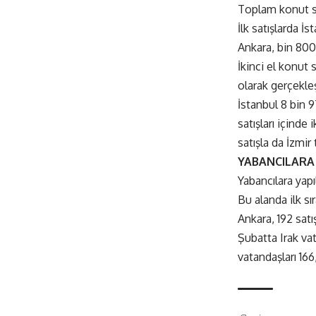
Toplam konut sat
İlk satışlarda İ
Ankara, bin 800 
İkinci el konut 
olarak gerçekleş
İstanbul 8 bin 9
satışları içinde
satışla da İzmir 
YABANCILARA 
Yabancılara yapı
Bu alanda ilk sı
Ankara, 192 satı
Şubatta Irak va
vatandaşları 166