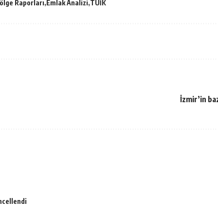
ölge Raporları
Emlak Analizi
TÜİK
İzmir’in ba
ncellendi