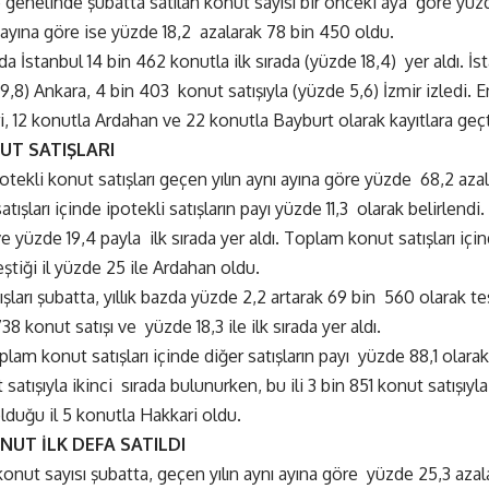
 genelinde şubatta satılan konut sayısı bir önceki aya göre yüzd
 ayına göre ise yüzde 18,2 azalarak 78 bin 450 oldu.
da İstanbul 14 bin 462 konutla ilk sırada (yüzde 18,4) yer aldı. İ
 9,8) Ankara, 4 bin 403 konut satışıyla (yüzde 5,6) İzmir izledi. En
, 12 konutla Ardahan ve 22 konutla Bayburt olarak kayıtlara geçt
UT SATIŞLARI
ekli konut satışları geçen yılın aynı ayına göre yüzde 68,2 azala
ışları içinde ipotekli satışların payı yüzde 11,3 olarak belirlendi.
 yüzde 19,4 payla ilk sırada yer aldı. Toplam konut satışları için
ştiği il yüzde 25 ile Ardahan oldu.
şları şubatta, yıllık bazda yüzde 2,2 artarak 69 bin 560 olarak t
38 konut satışı ve yüzde 18,3 ile ilk sırada yer aldı.
plam konut satışları içinde diğer satışların payı yüzde 88,1 olara
satışıyla ikinci sırada bulunurken, bu ili 3 bin 851 konut satışıyl
olduğu il 5 konutla Hakkari oldu.
NUT İLK DEFA SATILDI
 konut sayısı şubatta, geçen yılın aynı ayına göre yüzde 25,3 azal