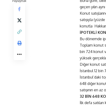
Buna göre, ülke
Paylaşmak
geçen yılın aynı
Konut satışların
satışıyla (yüzde
konutla Hakkari
İPOTEKLİ KON
Bu dönemde ipot
Toplam konut sat
bin 724 konut ve
yüksek gerçekle
Diğer konut satı
İstanbul 12 bin 7
İstanbul’daki to
648 diğer konut 
satışının en az 
32 BİN 648 KO
İlk defa satılan