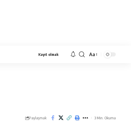
Aa
Kayıt olmak
Yazı
Tipi
Yeniden
Boyutlandırıcı
Paylaşmak
3 Min. Okuma