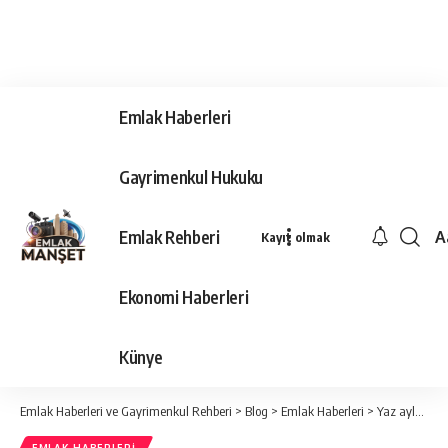
Emlak Haberleri
Gayrimenkul Hukuku
Emlak Rehberi
A
Kayıt olmak
Ya
Ti
Ekonomi Haberleri
Y
Bo
Künye
Emlak Haberleri ve Gayrimenkul Rehberi
>
Blog
>
Emlak Haberleri
>
Yaz aylarında ev nasıl daha kolay satılır