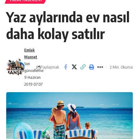
EMLAK HABERLERI
Yaz aylarında ev nasıl
daha kolay satılır
Emlak
Manşet
Son
Paylaşmak
2 Min. Okuma
güncelleme:
9 Haziran
2019 07:07