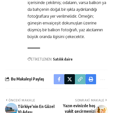
içerisinde çekilmiş; odaların, varsa balkon ya
da bahçenin doğal bir ışıkla aydınlandığı
fotoğraflara yer verilmelidir. Örneğin;
güneşin envaiçeşit dokunuşları üzerine
düşmüş bir balkon fotoğrafı, yaz alıcılarının
büyük oranda ilgisini çekecektir.
ETİKETLENEN:
Satılık daire
Bu Makaleyi Paylaş
ÖNCEKI MAKALE
SONRAKI MAKALE
Yazın evinizde hoş
Türkiye’nin En Güzel
vakit geçirmenizi
10 Adası