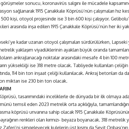
n görüşmeler sonucu, koronavirüs salgını ile mücadele kapsamın
olasyon sağlanarak 1915 Çanakkale Köprüsü’nün çalışmaları hız 
 500 kişi, otoyol projesinde ise 3 bin 600 kişi çalışıyor. Gelibo
leri arasında inşa edilen 1915 Çanakkale Köprüsü’nün her iki yak
seki’ye kadar uzanan otoyol çalışmaları sürdürülürken, Lapseki
etrelik yaklaşım viyadüklerinin ayakları büyük oranda tamamland
bloların ankrajlanacağı noktalar arasındaki mesafe 4 bin 100 metre
rın yüksekliği ise 318 metre olacak. Tabliyede kullanılan çeliğin a
nda, 114 bin ton inşaat çeliği kullanılacak. Ankraj betonları da da
on miktarı ise 230 bin ton olacak.
SARIM
Köprüsü, tasarımındaki inceliklerle de dünyada bir ilk olmaya a
ümünü temsil eden 2023 metrelik orta açıklığıyla, tamamlandığı
p asma köprüsü unvanına sahip olacak 1915 Çanakkale Köprüsünün 
bayrağının renkleri olan kırmızı- beyaza boyanacak. 318 metrelik 
 Zaferi’ni simgeleyecek kulelerin üst kısmı da Seyit Onbaşı’nın