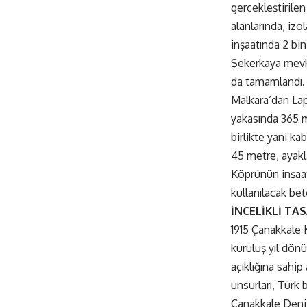
gerçekleştirile
alanlarında, iz
inşaatında 2 bin
Şekerkaya mevki
da tamamlandı.
Malkara’dan Lap
yakasında 365 m
birlikte yani ka
45 metre, ayakla
Köprünün inşaatı
kullanılacak bet
İNCELİKLİ TA
1915 Çanakkale 
kuruluş yıl dön
açıklığına sahi
unsurları, Türk 
Çanakkale Deniz