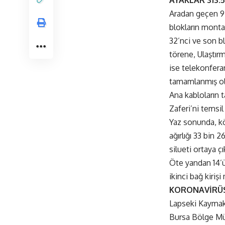
AYAKLAR 313.
Aradan geçen 9 
blokların montaj
32’nci ve son b
törene, Ulaştır
ise telekonfera
tamamlanmış ol
Ana kabloların t
Zaferi’ni temsil
Yaz sonunda, kö
ağırlığı 33 bin 
silueti ortaya ç
Öte yandan 14’ün
ikinci bağ kiriş
KORONAVİRÜS
Lapseki Kaymaka
Bursa Bölge Müd