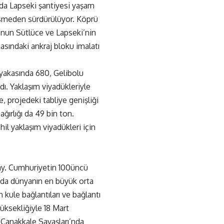
da Lapseki şantiyesi yaşam
kesmeden sürdürülüyor. Köprü
lu’nun Sütlüce ve Lapseki’nin
asındaki ankraj bloku imalatı
 yakasında 680, Gelibolu
ı. Yaklaşım viyadükleriyle
, projedeki tabliye genişliği
ğırlığı da 49 bin ton.
hil yaklaşım viyadükleri için
day. Cumhuriyetin 100üncü
nda dünyanın en büyük orta
kule bağlantıları ve bağlantı
yüksekliğiyle 18 Mart
 Çanakkale Savaşları’nda