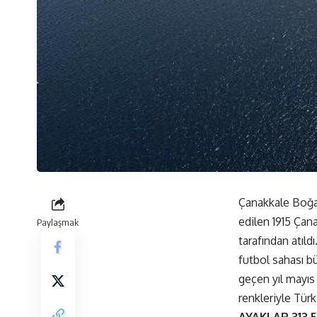
Çanakkale Boğaz
edilen 1915 Ça
Paylaşmak
tarafından atıl
futbol sahası b
geçen yıl mayıs 
renkleriyle Tür