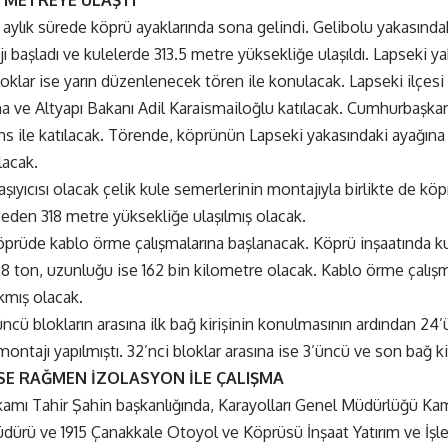
5 METREYE ULAŞTI
aylık sürede köprü ayaklarında sona gelindi. Gelibolu yakasında
ı başladı ve kulelerde 313.5 metre yüksekliğe ulaşıldı. Lapseki y
loklar ise yarın düzenlenecek tören ile konulacak. Lapseki ilçe
ma ve Altyapı Bakanı Adil Karaismailoğlu katılacak. Cumhurbaşka
ns ile katılacak. Törende, köprünün Lapseki yakasındaki ayağına
acak.
aşıyıcısı olacak çelik kule semerlerinin montajıyla birlikte de kö
 eden 318 metre yüksekliğe ulaşılmış olacak.
prüde kablo örme çalışmalarına başlanacak. Köprü inşaatında kul
268 ton, uzunluğu ise 162 bin kilometre olacak. Kablo örme çalış
ıkmış olacak.
cü blokların arasına ilk bağ kirişinin konulmasının ardından 24’
i montajı yapılmıştı. 32’nci bloklar arasına ise 3’üncü ve son bağ k
E RAĞMEN İZOLASYON İLE ÇALIŞMA
mı Tahir Şahin başkanlığında, Karayolları Genel Müdürlüğü Kam
ürü ve 1915 Çanakkale Otoyol ve Köprüsü İnşaat Yatırım ve İşle