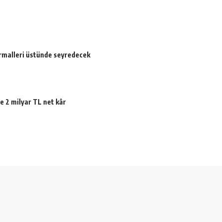
ormalleri üstünde seyredecek
e 2 milyar TL net kâr