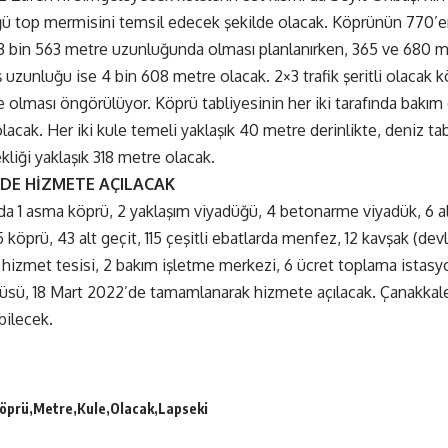
 top mermisini temsil edecek şekilde olacak. Köprünün 770’er m
 3 bin 563 metre uzunluğunda olması planlanırken, 365 ve 680 me
 uzunluğu ise 4 bin 608 metre olacak. 2×3 trafik şeritli olacak 
e olması öngörülüyor. Köprü tabliyesinin her iki tarafında bakım
olacak. Her iki kule temeli yaklaşık 40 metre derinlikte, deniz t
kliği yaklaşık 318 metre olacak.
’DE HİZMETE AÇILACAK
a 1 asma köprü, 2 yaklaşım viyadüğü, 4 betonarme viyadük, 6 al
 köprü, 43 alt geçit, 115 çeşitli ebatlarda menfez, 12 kavşak (dev
l hizmet tesisi, 2 bakım işletme merkezi, 6 ücret toplama istasyo
üsü, 18 Mart 2022’de tamamlanarak hizmete açılacak. Çanakkal
bilecek.
öprü
Metre
Kule
Olacak
Lapseki