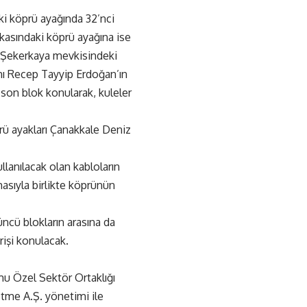
ki köprü ayağında 32’nci
akasındaki köprü ayağına ise
si Şekerkaya mevkisindeki
nı Recep Tayyip Erdoğan’ın
 son blok konularak, kuleler
prü ayakları Çanakkale Deniz
lanılacak olan kabloların
masıyla birlikte köprünün
üncü blokların arasına da
irişi konulacak.
u Özel Sektör Ortaklığı
tme A.Ş. yönetimi ile