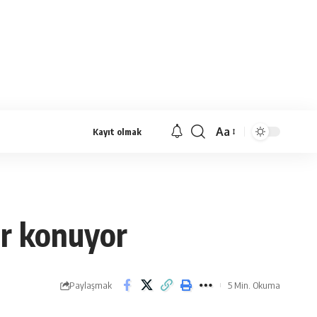
Aa
Kayıt olmak
Yazı
Tipi
Yeniden
Boyutlandırıcı
ar konuyor
Paylaşmak
5 Min. Okuma