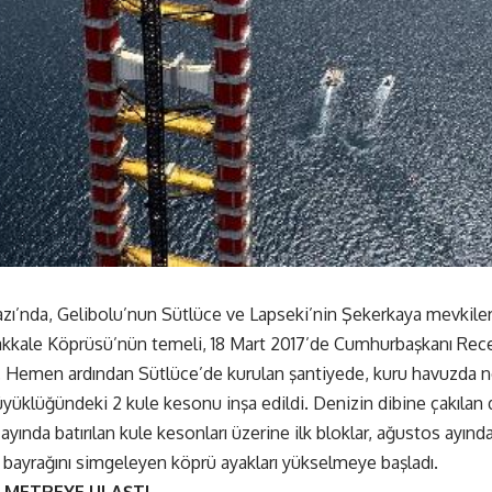
ı’nda, Gelibolu’nun Sütlüce ve Lapseki’nin Şekerkaya mevkile
nakkale Köprüsü’nün temeli, 18 Mart 2017’de Cumhurbaşkanı Rec
dı. Hemen ardından Sütlüce’de kurulan şantiyede, kuru havuzda ne
üyüklüğündeki 2 kule kesonu inşa edildi. Denizin dibine çakılan 
ayında batırılan kule kesonları üzerine ilk bloklar, ağustos ayın
k bayrağını simgeleyen köprü ayakları yükselmeye başladı.