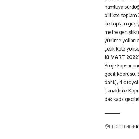
namluya sürdüğü
birlikte toplam
ile toplam geçiş
metre genişlikt
yürüme yolları 
çelik kule yükse
18 MART 2022
Proje kapsamınd
geçit köprüsü, 5
dahil), 4 otoyo
Çanakkale Köpr
dakikada geçile
ETİKETLENEN:
K