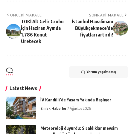
ÖNCEKI MAKALE
SONRAKI MAKALE
TOKİ Alt Gelir Grubu
İstanbul Havalimanı
İçin Haziran Ayında
Büyükçekmece’de
1.786 Konut
fiyatları artırdı!
Üretecek
Yorum yapılmamış
Latest News
İV Kandilli’de Yaşam Yakında Başlıyor
Emlak Haberleri
7 Ağustos 2026
Meteoroloji duyurdu: Sıcaklıklar mevsim