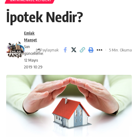
GAYRIMENKUL REHBERI
İpotek Nedir?
Emlak
Manşet
Son
Paylaşmak
5 Min. Okuma
güncelleme:
12 Mayıs
2019 10:29