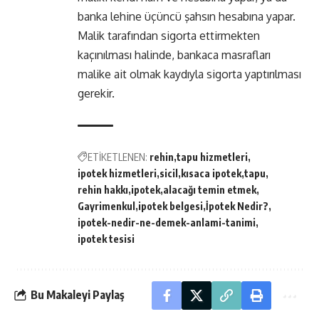
banka lehine üçüncü şahsın hesabına yapar.
Malik tarafından sigorta ettirmekten
kaçınılması halinde, bankaca masrafları
malike ait olmak kaydıyla sigorta yaptırılması
gerekir.
ETİKETLENEN:
rehin
tapu hizmetleri
ipotek hizmetleri
sicil
kısaca ipotek
tapu
rehin hakkı
ipotek
alacağı temin etmek
Gayrimenkul
ipotek belgesi
İpotek Nedir?
ipotek-nedir-ne-demek-anlami-tanimi
ipotek tesisi
Bu Makaleyi Paylaş