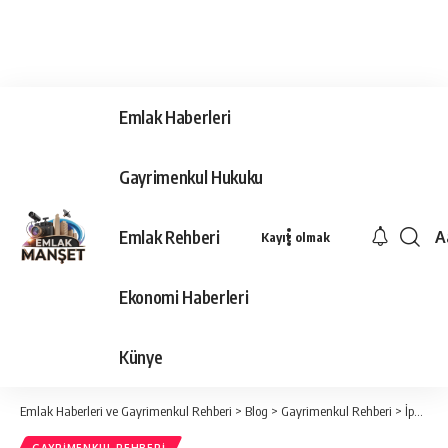
Emlak Haberleri
Gayrimenkul Hukuku
Emlak Rehberi
A
Kayıt olmak
Ya
Ti
Ekonomi Haberleri
Y
Bo
Künye
Emlak Haberleri ve Gayrimenkul Rehberi
>
Blog
>
Gayrimenkul Rehberi
>
İpotek Nedir?