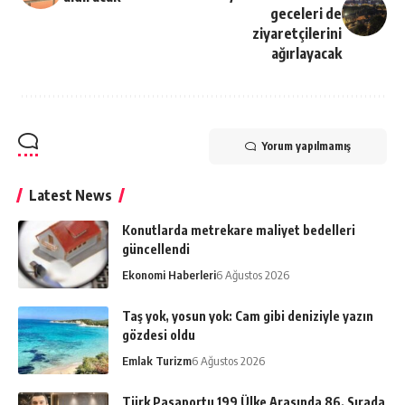
geceleri de
ziyaretçilerini
ağırlayacak
Yorum yapılmamış
Latest News
Konutlarda metrekare maliyet bedelleri
güncellendi
Ekonomi Haberleri
6 Ağustos 2026
Taş yok, yosun yok: Cam gibi deniziyle yazın
gözdesi oldu
Emlak Turizm
6 Ağustos 2026
Türk Pasaportu 199 Ülke Arasında 86. Sırada