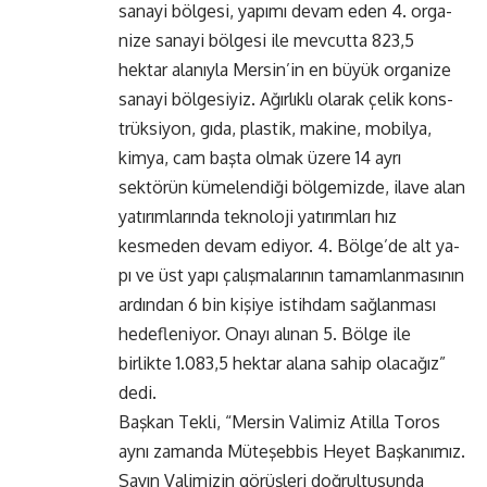
sanayi bölge­si, yapımı devam eden 4. orga­
nize sanayi bölgesi ile mevcutta 823,5
hektar alanıyla Mersin’in en büyük organize
sanayi bölge­siyiz. Ağırlıklı olarak çelik kons­
trüksiyon, gıda, plastik, maki­ne, mobilya,
kimya, cam başta olmak üzere 14 ayrı
sektörün kümelendiği bölgemizde, ila­ve alan
yatırımlarında teknolo­ji yatırımları hız
kesmeden de­vam ediyor. 4. Bölge’de alt ya­
pı ve üst yapı çalışmalarının tamamlanmasının
ardından 6 bin kişiye istihdam sağlanma­sı
hedefleniyor. Onayı alınan 5. Bölge ile
birlikte 1.083,5 hektar alana sahip olacağız”
dedi.
Başkan Tekli, “Mersin Valimiz Atilla Toros
aynı zamanda Mü­teşebbis Heyet Başkanımız.
Sa­yın Valimizin görüşleri doğrul­tusunda