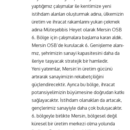
yaptığımız çalışmalar ile kentimize yeni
istihdam alan­ları oluşturmak adına, ülkemi­zin
üretim ve ihracat rakamla­rını yukarı çekmek
adına Müte­şebbis Heyet olarak Mersin OSB
6. Bölge için çalışmalara başla­ma kararı aldık.
Mersin OSB’de kurulacak 6. Genişleme alanı­
mız, şehrimizin sanayi kapasi­tesini daha da
ileriye taşıyacak stratejik bir hamledir.
Yeni yatı­rımlar, Mersin’in üretim gücünü
artırarak sanayimizin rekabet­çiliğini
güçlendirecektir. Ayrıca bu bölge, ihracat
potansiyelimi­zin büyümesine doğrudan katkı
sağlayacaktır. İstihdam olanak­ları da artacak,
gençlerimiz sa­nayiyle daha çok buluşacaktır.
6. bölgeyle birlikte Mersin, bölge­sel değil
küresel bir üretim mer­kezi olma yolunda