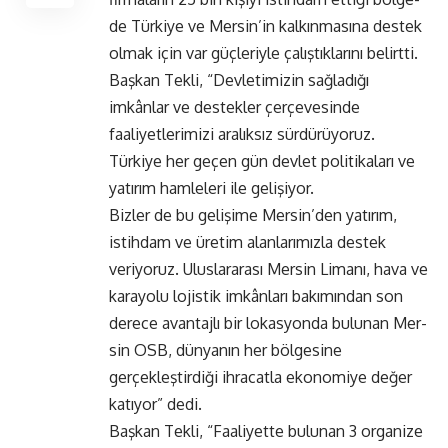
de Türkiye ve Mersin’in kalkın­masına destek
olmak için var güçleriyle çalıştıklarını belirtti.
Başkan Tekli, “Devletimizin sağ­ladığı
imkânlar ve destekler çer­çevesinde
faaliyetlerimizi ara­lıksız sürdürüyoruz.
Türkiye her geçen gün devlet politikaları ve
yatırım hamleleri ile gelişiyor.
Bizler de bu gelişime Mersin’den yatırım,
istihdam ve üretim alan­larımızla destek
veriyoruz. Ulus­lararası Mersin Limanı, hava ve
karayolu lojistik imkânları ba­kımından son
derece avantaj­lı bir lokasyonda bulunan Mer­
sin OSB, dünyanın her bölgesine
gerçekleştirdiği ihracatla ekono­miye değer
katıyor” dedi.
Başkan Tekli, “Faaliyette bu­lunan 3 organize