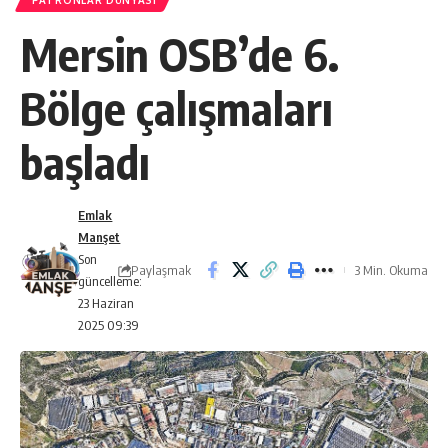
PATRONLAR DÜNYASI
Mersin OSB’de 6.
Bölge çalışmaları
başladı
Emlak
Manşet
Son
Paylaşmak
3 Min. Okuma
güncelleme:
23 Haziran
2025 09:39