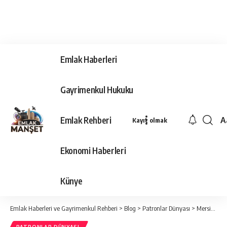
Emlak Haberleri
Gayrimenkul Hukuku
Emlak Rehberi
A
Kayıt olmak
Ya
Ti
Ekonomi Haberleri
Y
Bo
Künye
Emlak Haberleri ve Gayrimenkul Rehberi
>
Blog
>
Patronlar Dünyası
>
Mersin OSB’de 6. Bölge çalışmaları başladı