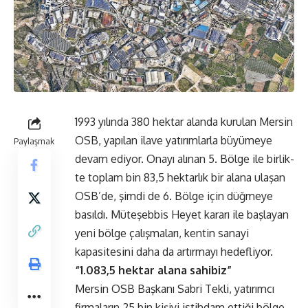
1993 yılında 380 hektar alanda kurulan Mersin
OSB, yapılan ilave yatırım­larla büyümeye
Paylaşmak
devam ediyor. Onayı alınan 5. Bölge ile birlik­
te toplam bin 83,5 hektarlık bir alana ulaşan
OSB’de, şimdi de 6. Bölge için düğmeye
basıldı. Mü­teşebbis Heyet kararı ile başla­yan
yeni bölge çalışmaları, ken­tin sanayi
kapasitesini daha da artırmayı hedefliyor.
“1.083,5 hektar alana sahibiz”
Mersin OSB Başkanı Sab­ri Tekli, yatırımcı
firmaların 25 bin kişiyi istihdam ettiği bölge­