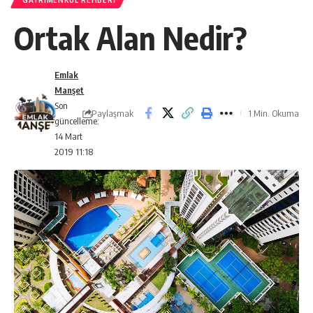
GAYRIMENKUL REHBERI
Ortak Alan Nedir?
Emlak
Manşet
Son
Paylaşmak
1 Min. Okuma
güncelleme:
14 Mart
2019 11:18