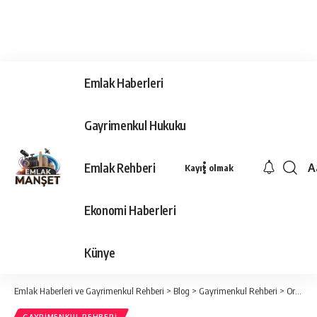
Emlak Haberleri
Gayrimenkul Hukuku
Emlak Rehberi
A
Kayıt olmak
Ya
Ti
Ekonomi Haberleri
Y
Bo
Künye
Emlak Haberleri ve Gayrimenkul Rehberi
>
Blog
>
Gayrimenkul Rehberi
>
Ortak Alan Nedir?