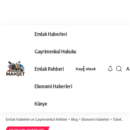
Emlak Haberleri
Gayrimenkul Hukuku
Emlak Rehberi
A
Kayıt olmak
Ya
Ti
Ekonomi Haberleri
Y
Bo
Künye
Emlak Haberleri ve Gayrimenkul Rehberi
>
Blog
>
Ekonomi Haberleri
>
Tüketici güven endeksi 57,6 oldu