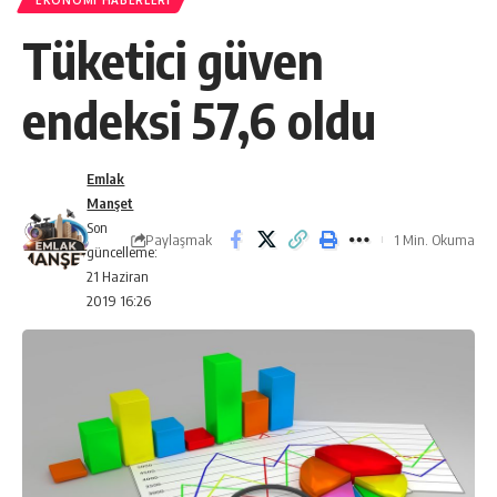
EKONOMI HABERLERI
Tüketici güven
endeksi 57,6 oldu
Emlak
Manşet
Son
Paylaşmak
1 Min. Okuma
güncelleme:
21 Haziran
2019 16:26